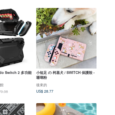
ndo Switch 2 多功能
小短足 の 柯基犬 / SWITCH 保護殼 -
珊瑚粉
牌館
後來的
US$ 28.77
70.38