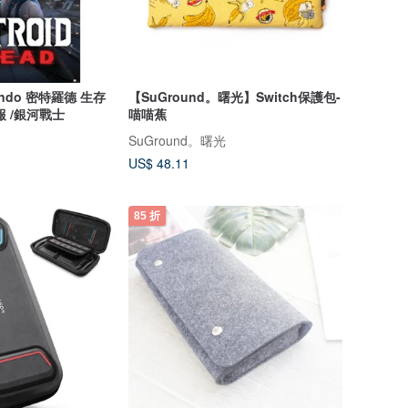
ndo 密特羅德 生存
【SuGround。曙光】Switch保護包-
 /銀河戰士
喵喵蕉
SuGround。曙光
US$ 48.11
85 折