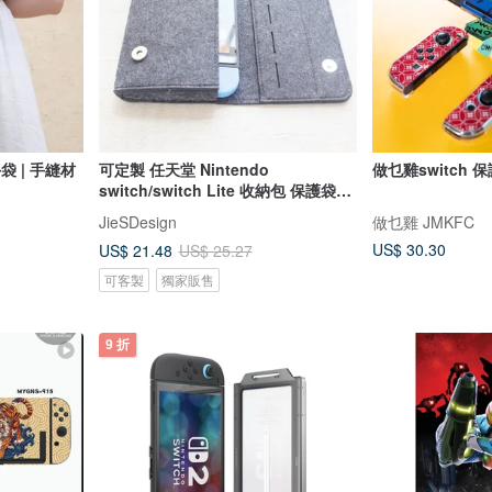
 手袋 | 手縫材
可定製 任天堂 Nintendo
做乜雞switch 
switch/switch Lite 收納包 保護袋
201
JieSDesign
做乜雞 JMKFC
US$ 30.30
US$ 21.48
US$ 25.27
可客製
獨家販售
9 折