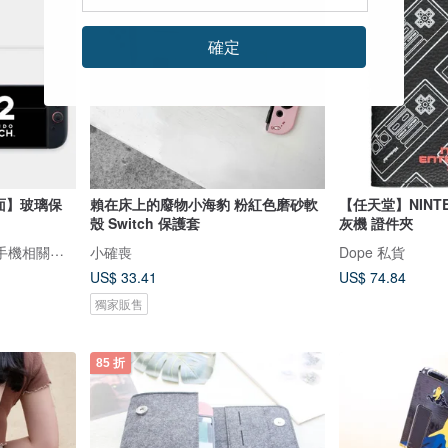
確定
亮面】玻璃保
賴在床上的廢物小海豹 粉紅色磨砂軟
【任天堂】NINTE
殼 Switch 保護套
灰機 證件夾
藍光盾｜抗藍光保護貼｜手機相關產品
小確喪
Dope 私貨
US$ 33.41
US$ 74.84
獨家販售
85 折