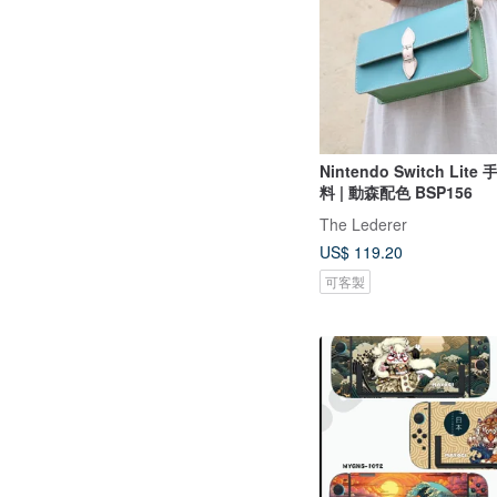
Nintendo Switch Lite
料 | 動森配色 BSP156
The Lederer
US$ 119.20
可客製