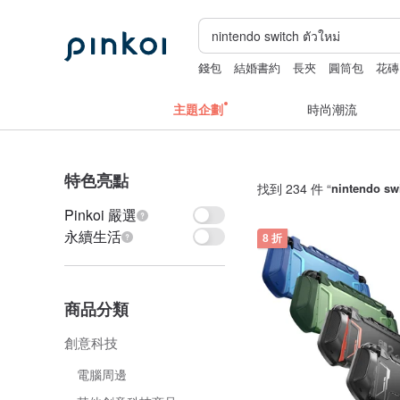
錢包
結婚書約
長夾
圓筒包
花磚
主題企劃
時尚潮流
特色亮點
找到 234 件 “
nintendo swi
Pinkoi 嚴選
永續生活
8 折
商品分類
創意科技
電腦周邊