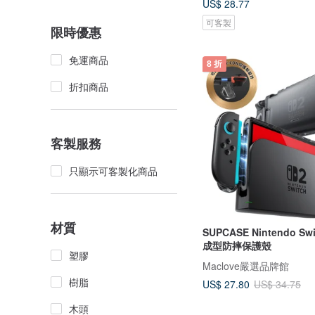
US$ 28.77
可客製
限時優惠
免運商品
8 折
折扣商品
客製服務
只顯示可客製化商品
材質
SUPCASE Nintendo Sw
成型防摔保護殼
塑膠
Maclove嚴選品牌館
樹脂
US$ 27.80
US$ 34.75
木頭