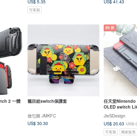
US$ 5.35
US$ 41.43
可客製
85 折
itch 2 一體
籠目紋switch保護套
任天堂Nintendo s
OLED switch 
做乜雞 JMKFC
JieSDesign
US$ 30.30
US$ 20.63
US$ 
可客製
獨家販售