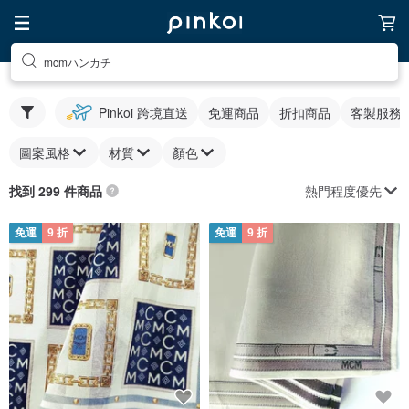
mcmハンカチ
Pinkoi 跨境直送
免運商品
折扣商品
客製服務
圖案風格
材質
顏色
熱門程度優先
找到 299 件商品
免運
9 折
免運
9 折