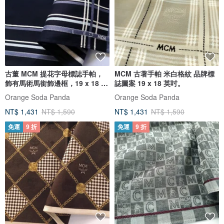
古董 MCM 提花字母標誌手帕，
MCM 古著手帕 米白格紋 品牌標
飾有馬術馬銜飾邊框，19 x 18 英
誌圖案 19 x 18 英吋。
吋
Orange Soda Panda
Orange Soda Panda
NT$ 1,431
NT$ 1,590
NT$ 1,431
NT$ 1,590
免運
9 折
免運
9 折