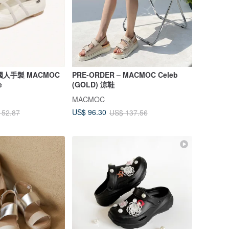
韓國人手製 MACMOC
PRE-ORDER – MACMOC Celeb
e
(GOLD) 涼鞋
MACMOC
US$ 96.30
152.87
US$ 137.56