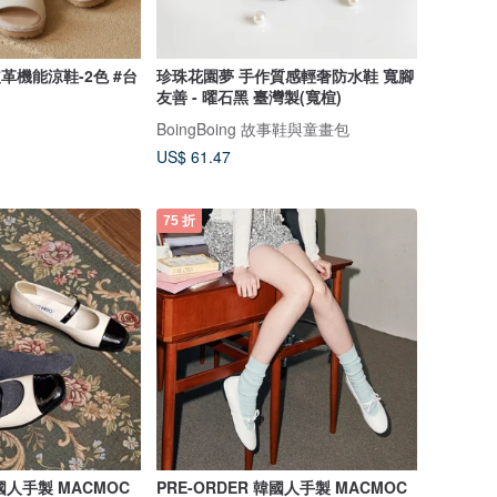
革機能涼鞋-2色 #台
珍珠花園夢 手作質感輕奢防水鞋 寬腳
友善 - 曜石黑 臺灣製(寬楦)
BoingBoing 故事鞋與童畫包
US$ 61.47
75 折
韓國人手製 MACMOC
PRE-ORDER 韓國人手製 MACMOC