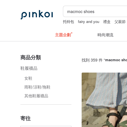
托特包
fairy and you
禮盒
父親節
主題企劃
時尚潮流
商品分類
找到 359 件 “
macmoc sh
鞋履襪品
女鞋
雨鞋/涼鞋/拖鞋
其他鞋履襪品
寄往