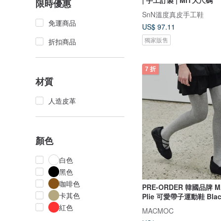
限時優惠
SnN溫度真皮手工鞋
免運商品
US$ 97.11
獨家販售
折扣商品
7 折
材質
人造皮革
顏色
白色
黑色
咖啡色
PRE-ORDER 韓國品牌 
卡其色
Plie 可愛帶子運動鞋 Blac
紅色
MACMOC