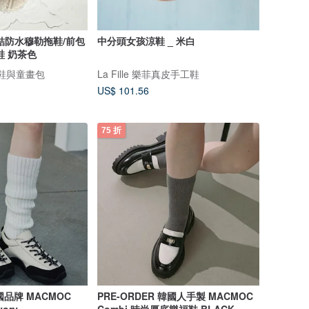
結防水穆勒拖鞋/前包
中分頭女孩涼鞋 _ 米白
鞋 奶茶色
故事鞋與童畫包
La Fille 樂菲真皮手工鞋
US$ 101.56
75 折
韓國品牌 MACMOC
PRE-ORDER 韓國人手製 MACMOC
vory
Combi 時尚厚底樂福鞋 BLACK