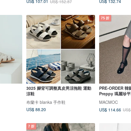
US$ 132.74
US$ 107.01
US$ 152.87
75 折
3025 腳背可調整真皮男涼拖鞋 運動
PRE-ORDER 
涼鞋
Preppy 瑪麗珍
布蘭卡 blanka 手作鞋
MACMOC
US$ 88.20
US$ 114.66
US$
7 折