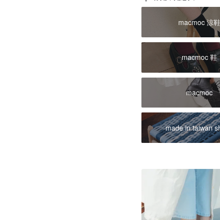
macmoc 涼
macmoc 鞋
macmoc
made in taiwan s