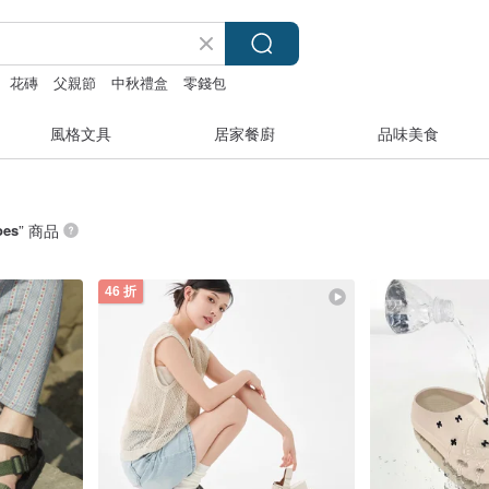
花磚
父親節
中秋禮盒
零錢包
風格文具
居家餐廚
品味美食
oes
” 商品
46 折