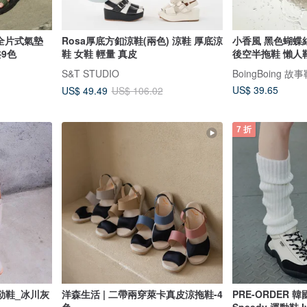
Fit全片式氣墊
Rosa厚底方釦涼鞋(兩色) 涼鞋 厚底涼
小香風 黑色蝴蝶
9色
鞋 女鞋 輕量 真皮
後空半拖鞋 懶人
門
S&T STUDIO
BoingBoing 
US$ 39.65
US$ 49.49
US$ 106.02
7 折
勒鞋_冰川灰
洋森生活 | 二帶兩穿萊卡真皮涼拖鞋-4
PRE-ORDER 
色
Speedy 運動鞋 I