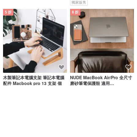
獨家販售
5 折
8 折
木製筆記本電腦支架 筆記本電腦
NUDE MacBook Air/Pro 全尺寸
配件 Macbook pro 13 支架 個
磨砂筆電保護殼 適用
M1/M2/M3/M4
EnjoyTheWood
SwitchEasy 魚骨牌
NT$ 1,282
NT$ 2,563
NT$ 792
NT$ 990
可客製
免運
89 折