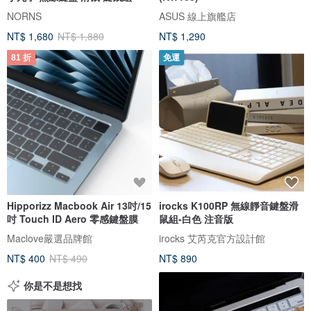
NORNS
ASUS 線上旗艦店
NT$ 1,680
NT$ 1,880
NT$ 1,290
81 折
免運
Hipporizz Macbook Air 13吋/15
irocks K100RP 無線靜音鍵盤滑
吋 Touch ID Aero 零感鍵盤膜
鼠組-白色 注音版
Maclove嚴選品牌館
irocks 艾芮克官方設計館
NT$ 400
NT$ 490
NT$ 890
你是不是想找