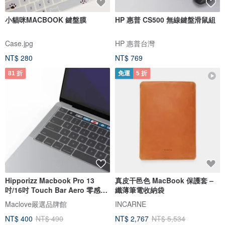
小貓咪MACBOOK 鍵盤膜
HP 惠普 CS500 無線鍵盤滑鼠組
Case.jpg
HP 惠普台灣
NT$ 280
NT$ 769
81 折
免運
5 折
Hipporizz Macbook Pro 13
真皮干邑色 MacBook 保護套 –
吋/16吋 Touch Bar Aero 零感鍵
纖薄筆電收納袋
盤膜
Maclove嚴選品牌館
INCARNE
NT$ 400
NT$ 490
NT$ 2,767
NT$ 5,534