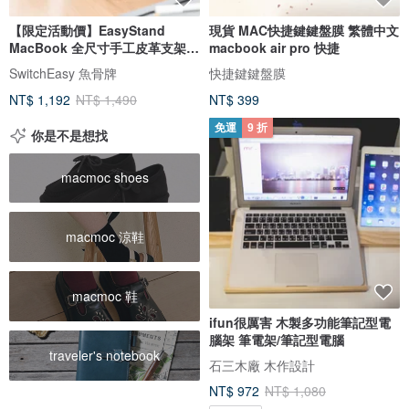
【限定活動價】EasyStand
現貨 MAC快捷鍵鍵盤膜 繁體中文
MacBook 全尺寸手工皮革支架筆
macbook air pro 快捷
電包
SwitchEasy 魚骨牌
快捷鍵鍵盤膜
NT$ 1,192
NT$ 1,490
NT$ 399
免運
9 折
你是不是想找
macmoc shoes
macmoc 涼鞋
macmoc 鞋
ifun很厲害 木製多功能筆記型電
腦架 筆電架/筆記型電腦
traveler's notebook
石三木廠 木作設計
NT$ 972
NT$ 1,080