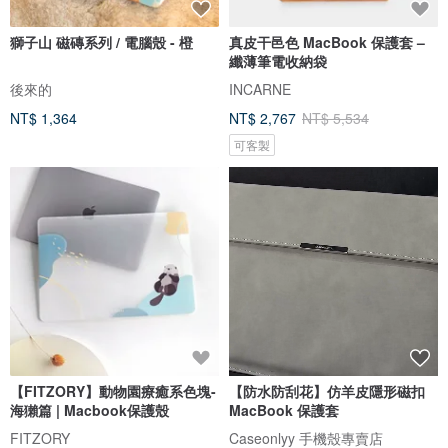
獅子山 磁磚系列 / 電腦殼 - 橙
真皮干邑色 MacBook 保護套 –
纖薄筆電收納袋
後來的
INCARNE
NT$ 1,364
NT$ 2,767
NT$ 5,534
可客製
【FITZORY】動物園療癒系色塊-
【防水防刮花】仿羊皮隱形磁扣
海獺篇 | Macbook保護殼
MacBook 保護套
FITZORY
Caseonlyy 手機殼專賣店