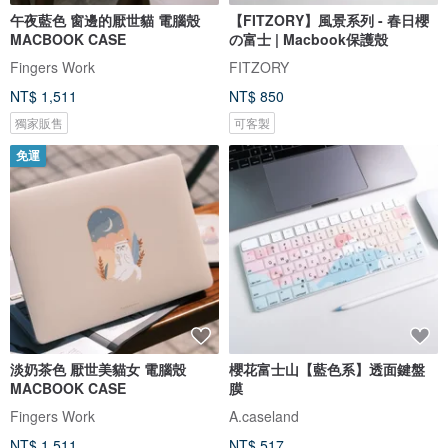
午夜藍色 窗邊的厭世貓 電腦殼
【FITZORY】風景系列 - 春日櫻
MACBOOK CASE
の富士 | Macbook保護殼
Fingers Work
FITZORY
NT$ 1,511
NT$ 850
獨家販售
可客製
免運
淡奶茶色 厭世美貓女 電腦殼
櫻花富士山【藍色系】透面鍵盤
MACBOOK CASE
膜
Fingers Work
A.caseland
NT$ 1,511
NT$ 517