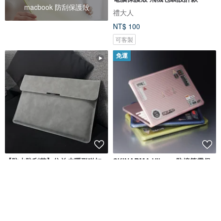
macbook 防刮保護殼
禮大人
NT$ 100
可客製
免運
【防水防刮花】仿羊皮隱形磁扣
SKINARMA Vibron 防撞筆電保
MacBook 保護套
護殼 MacBook Neo (A18 Pro |
2026)
Caseonlyy 手機殼專賣店
SKINARMA
NT$ 1,227
NT$ 1,390
可客製