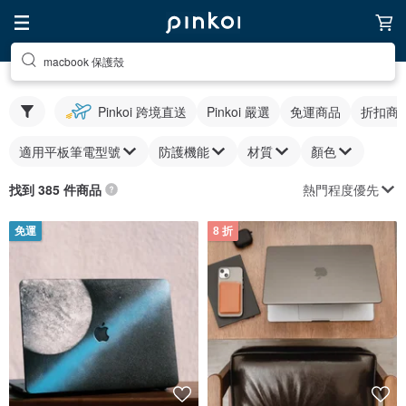
macbook 保護殼
Pinkoi 跨境直送
Pinkoi 嚴選
免運商品
折扣商
適用平板筆電型號
防護機能
材質
顏色
熱門程度優先
找到 385 件商品
免運
8 折