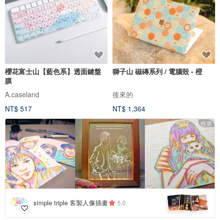
櫻花富士山【藍色系】透面鍵盤
獅子山 磁磚系列 / 電腦殼 - 橙
膜
A.caseland
後來的
NT$ 517
NT$ 1,364
推廣
4
+
simple triple 客製人像插畫
5.0