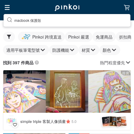
macbook 保護殼
Pinkoi 跨境直送
Pinkoi 嚴選
免運商品
折扣商
適用平板筆電型號
防護機能
材質
顏色
熱門程度優先
找到 397 件商品
推廣
4
+
simple triple 客製人像插畫
5.0