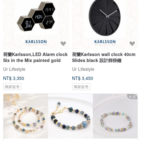
荷蘭Karlsson,LED Alarm clock
荷蘭Karlsson wall clock 40cm
Six in the Mix painted gold
Slides black 設計師掛鐘
Ur Lifestyle
Ur Lifestyle
NT$ 3,350
NT$ 3,450
獨家販售
獨家販售
推廣