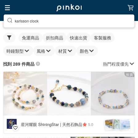
karlsson clock
免運商品
折扣商品
快速出貨
客製服務
時鐘類型
風格
材質
顏色
熱門程度優先
找到 289 件商品
推廣
星河耀眼 ShiningStar | 天然石飾品
5.0