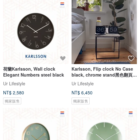
荷蘭Karlsson, Wall clock
Karlsson, Flip clock No Case
Elegant Numbers steel black
black, chrome stand黑色翻頁銀
座
Ur Lifestyle
Ur Lifestyle
NT$ 2,580
NT$ 6,450
獨家販售
獨家販售