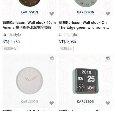
荷蘭Karlsson, Wall clock 40cm
荷蘭Karlsson Wall clock On
Amena 摩卡棕色北歐數字掛鐘
The Edge green w. chrome
hands
Ur Lifestyle
Ur Lifestyle
NT$ 2,150
NT$ 2,950
獨家販售
獨家販售
荷蘭Karlsson, Wall clock 40cm
荷蘭Karlsson 24.5cm Flip