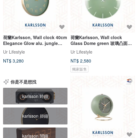
荷蘭Karlsson, Wall clock 40cm
荷蘭Karlsson, Wall clock
Elegance Glow alu. jungle
Glass Dome green 玻璃凸面綠
gree
色掛鐘
Ur Lifestyle
Ur Lifestyle
NT$ 3,280
NT$ 2,580
獨家販售
你是不是想找
karlsson 時鐘
karlsson 掛鐘
karlsson 鬧鐘