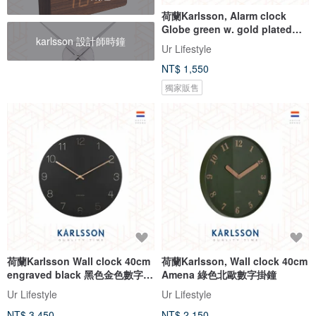
荷蘭Karlsson, Alarm clock
Globe green w. gold plated
karlsson 設計師時鐘
stand
Ur Lifestyle
NT$ 1,550
獨家販售
荷蘭Karlsson Wall clock 40cm
荷蘭Karlsson, Wall clock 40cm
engraved black 黑色金色數字掛
Amena 綠色北歐數字掛鐘
鐘
Ur Lifestyle
Ur Lifestyle
NT$ 3,450
NT$ 2,150