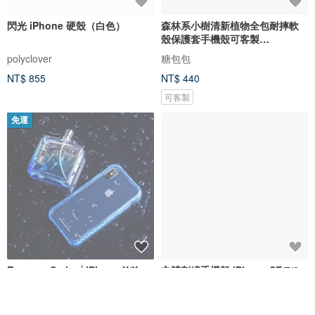
閃光 iPhone 硬殼（白色）
森林系小樹清新植物全包耐摔軟
殼保護套手機殼可客製
iPhone12pro
polyclover
糖包包
NT$ 855
NT$ 440
可客製
免運
Rampart Series│iPhone X/Xs
立體刺繡手機殼 iPhone SE/7/8
(5.8吋) 超抗摔吸震空壓保護殼
PBAT PU合成皮革 貓咪x淺灰
NavJack
Jubilee Design