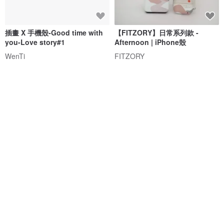
插畫 X 手機殼-Good time with
【FITZORY】日常系列款 -
you-Love story#1
Afternoon | iPhone殼
WenTi
FITZORY
NT$ 468
NT$ 780
NT$ 750
獨家販售
可客製
免運
88 折
免運
嗚比的朋友蕉個朋友亂花抗黃防
犀牛盾【Pinkoi x miffy70週年】
摔MagSafe iPhone手機殼
Clear透明防摔手機殼-春日花語