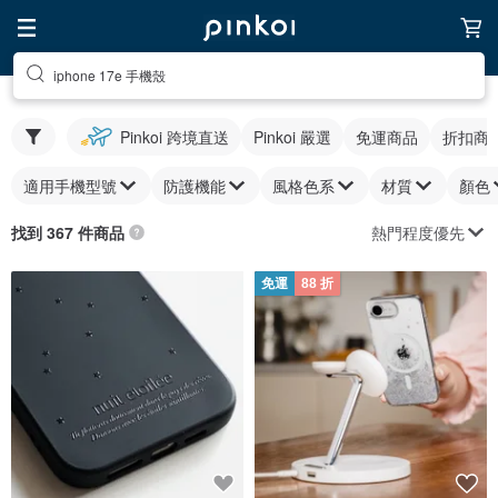
iphone 17e 手機殼
Pinkoi 跨境直送
Pinkoi 嚴選
免運商品
折扣商
適用手機型號
防護機能
風格色系
材質
顏色
熱門程度優先
找到 367 件商品
免運
88 折