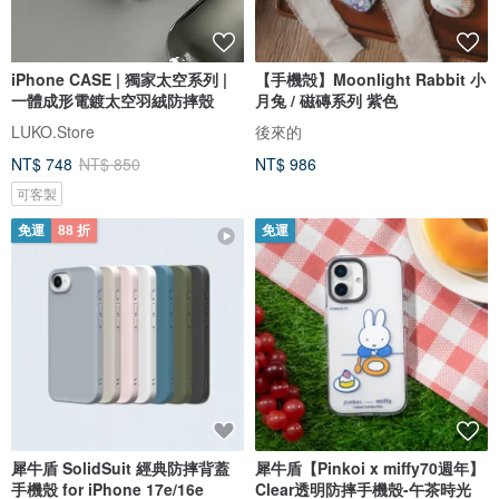
iPhone CASE | 獨家太空系列 |
【手機殻】Moonlight Rabbit 小
一體成形電鍍太空羽絨防摔殼
月兔 / 磁磚系列 紫色
LUKO.Store
後來的
NT$ 748
NT$ 850
NT$ 986
可客製
免運
88 折
免運
犀牛盾 SolidSuit 經典防摔背蓋
犀牛盾【Pinkoi x miffy70週年】
手機殼 for iPhone 17e/16e
Clear透明防摔手機殼-午茶時光