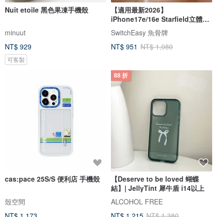
Nuit etoile 黑色果凍手機殼
【適用最新2026】
iPhone17e/16e Starfield立體星
砂防摔手機殼
minuut
SwitchEasy 魚骨牌
NT$ 929
NT$ 951
NT$ 1,080
可客製
88 折
cas:pace 25S/S 便利店 手機殼
【Deserve to be loved 蝴蝶
結】| JellyTint 犀牛盾 i14以上
殼空間
ALCOHOL FREE
NT$ 1,173
NT$ 1,215
NT$ 1,380