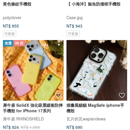
黃色條紋手機殼
【 小海洋】鯨魚防撞框手機殼
polyclover
Case.jpg
NT$ 855
NT$ 943
可客製
可客製
免運
88 折
犀牛盾 SolidX 強化吸震緩衝防摔
插畫風貓貓 MagSafe iphone手
手機殼 for iPhone 17系列
機殼
犀牛盾 RHINOSHIELD
瓦片的瓦wapiandewa
NT$ 924
NT$ 1,050
NT$ 690