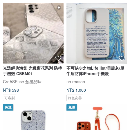
光透經典海棠 光透窗花系列 防摔
不可缺少之物Life list/貝殼灰/犀
手機殼 CSBM01
牛盾防摔iPhone手機殼
CreASEnse 創感品味
no reason
NT$ 598
NT$ 1,000
可客製
綠色友善
免運
免運