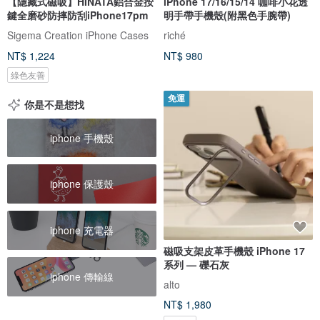
【隱藏式磁吸】HINATA鋁合金按
iPhone 17/16/15/14 咖啡小花透
鍵全磨砂防摔防刮iPhone17pm
明手帶手機殼(附黑色手腕帶)
Sigema Creation iPhone Cases
riché
NT$ 1,224
NT$ 980
綠色友善
免運
你是不是想找
iphone 手機殼
iphone 保護殼
iphone 充電器
磁吸支架皮革手機殼 iPhone 17
系列 — 礫石灰
iphone 傳輸線
alto
NT$ 1,980