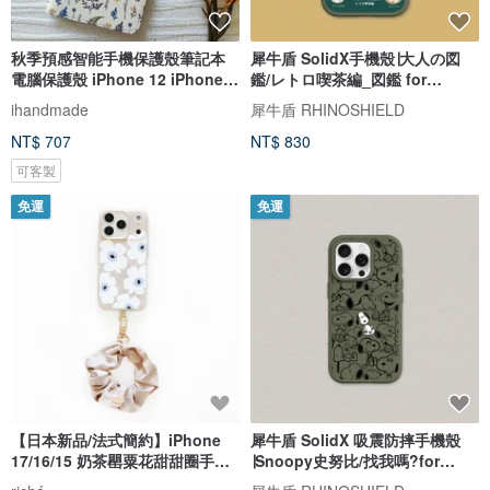
秋季預感智能手機保護殼筆記本
犀牛盾 SolidX手機殼∣大人の図
電腦保護殼 iPhone 12 iPhone
鑑/レトロ喫茶編_図鑑 for
XR iPhone 11 Xperia 10 IV
iPhone
ihandmade
犀牛盾 RHINOSHIELD
Galaxy S23 Android
NT$ 707
NT$ 830
可客製
免運
免運
【日本新品/法式簡約】iPhone
犀牛盾 SolidX 吸震防摔手機殼
17/16/15 奶茶罌粟花甜甜圈手機
∣Snoopy史努比/找我嗎?for
殼
iPhone