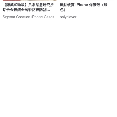
【隱藏式磁吸】爪爪冶愈研究所
斑點硬質 iPhone 保護殼（綠
鋁合金按鍵全磨砂防摔防刮
色）
iPhone17
Sigema Creation iPhone Cases
polyclover
NT$ 1,224
NT$ 855
綠色友善
免運
【法式簡約/單手安心】iPhone
光透經典海棠 光透窗花系列 防摔
17/16/15 奶茶小花透明手帶手機
手機殼 CSBM01
殼
riché
CreASEnse 創感品味
NT$ 880
NT$ 598