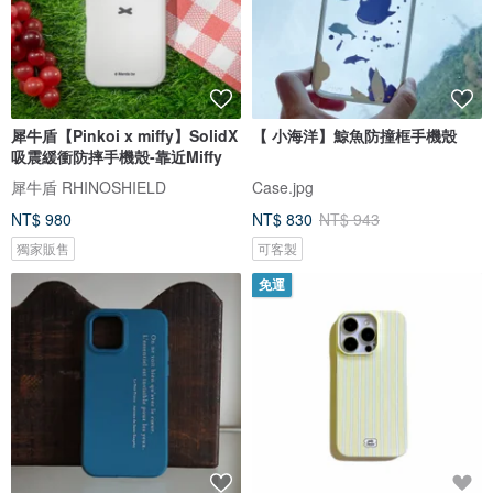
犀牛盾【Pinkoi x miffy】SolidX
【 小海洋】鯨魚防撞框手機殼
吸震緩衝防摔手機殼-靠近Miffy
犀牛盾 RHINOSHIELD
Case.jpg
NT$ 980
NT$ 830
NT$ 943
獨家販售
可客製
免運