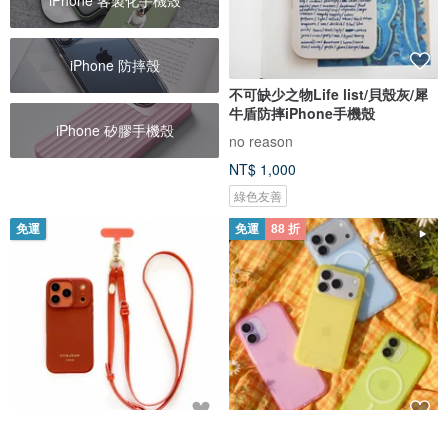
iPhone 客製化手機殼
iPhone 防摔殼
不可缺少之物Life list/貝殼灰/犀
牛盾防摔iPhone手機殼
iPhone 矽膠手機殼
no reason
NT$ 1,000
綠色友善
免運
免運
88 折
日本新品(殼+掛繩)iPhone
犀牛盾 SolidX 強化吸震緩衝防摔