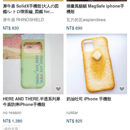
犀牛盾 SolidX手機殼∣大人の図
插畫風貓貓 MagSafe iphone手
鑑/レトロ喫茶編_図鑑 for
機殼
iPhone
犀牛盾 RHINOSHIELD
瓦片的瓦wapiandewa
NT$ 830
NT$ 690
HERE AND THERE.半透系列犀
奶油吐司 iPhone 手機殼
牛盾防摔iPhone手機殼
no reason
ruistar
NT$ 1,380
NT$ 825
綠色友善