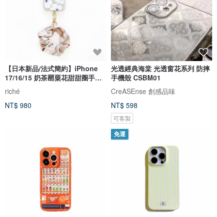
【日本新品/法式簡約】iPhone
光透經典海棠 光透窗花系列 防摔
17/16/15 奶茶罌粟花甜甜圈手機
手機殼 CSBM01
殼
riché
CreASEnse 創感品味
NT$ 980
NT$ 598
可客製
免運