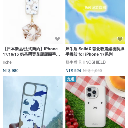
【日本新品/法式簡約】iPhone
犀牛盾 SolidX 強化吸震緩衝防摔
17/16/15 奶茶罌粟花甜甜圈手機
手機殼 for iPhone 17系列
殼
riché
犀牛盾 RHINOSHIELD
NT$ 980
NT$ 924
NT$ 1,050
免運