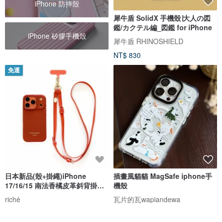
iPhone 防摔殼
犀牛盾 SolidX 手機殼∣大人の図
鑑/カクテル編_図鑑 for iPhone
iPhone 矽膠手機殼
犀牛盾 RHINOSHIELD
NT$ 830
免運
日本新品(殼+掛繩)iPhone
插畫風貓貓 MagSafe iphone手
17/16/15 南法香橘皮革斜背掛繩
機殼
手機殼
riché
瓦片的瓦wapiandewa
NT$ 1,280
NT$ 690