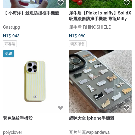
【 小海洋】鯨魚防撞框手機殼
犀牛盾【Pinkoi x miffy】SolidX
吸震緩衝防摔手機殼-靠近Miffy
Case.jpg
犀牛盾 RHINOSHIELD
NT$ 943
NT$ 980
可客製
獨家販售
免運
黃色條紋手機殼
貓咪大全 iphone手機殼
polyclover
瓦片的瓦wapiandewa