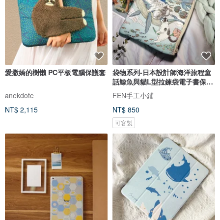
愛撒嬌的樹懶 PC平板電腦保護套
袋物系列-日本設計師海洋旅程童
話鯨魚與貓L型拉鍊袋電子書保護
套
anekdote
FEN手工小鋪
NT$ 2,115
NT$ 850
可客製