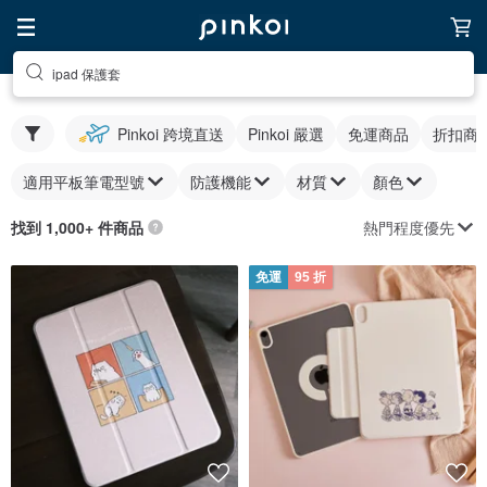
ipad 保護套
Pinkoi 跨境直送
Pinkoi 嚴選
免運商品
折扣商
適用平板筆電型號
防護機能
材質
顏色
熱門程度優先
找到 1,000+ 件商品
免運
95 折