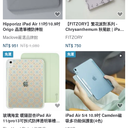
Hipporizz iPad Air 11吋/10.9吋
【FITZORY】繁花派對系列 -
Origo 晶透筆槽防摔殼
Chrysanthemum 秋菊款 | iPad
殼
Maclove嚴選品牌館
FITZORY
NT$ 951
NT$ 1,080
NT$ 750
免運
免運
玻璃海棠 暖陽甜杏iPad Air
iPad Air 5/4 10.9吋 Camden磁
11/pro13可拆式防摔透明筆槽摺
吸多功能保護套(4色)
套ipad