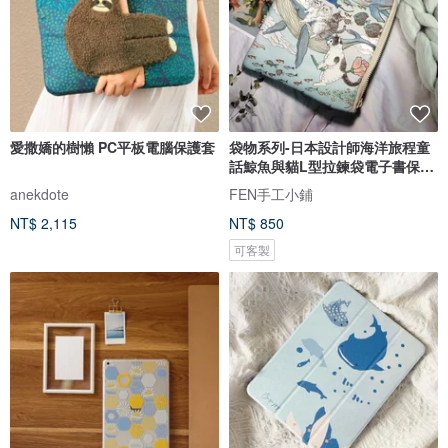
愛撒嬌的樹懶 PC平板電腦保護套
袋物系列-日本設計師海洋旅程童
話鯨魚與貓L型拉鍊袋電子書保護
套
anekdote
FEN手工小鋪
NT$ 2,115
NT$ 850
可客製