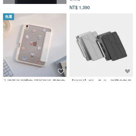
NT$ 1,390
免運
心情平板保護套 可拆三折 喜怒哀
【UNIU】Slim Folio 超薄支架保
樂 iPad保護套 平板套 平板
護殼 iPad Air M2/M3 iPad Pro
M4
方坊 Square Studio
UNIU 官方旗艦館
NT$ 1,280
NT$ 1,380
46 折
免運