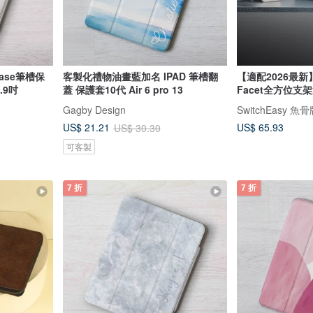
ase筆槽保
客製化禮物油畫藍加名 IPAD 筆槽翻
【適配2026最新】iP
2.9吋
蓋 保護套10代 Air 6 pro 13
Facet全方位支
Gagby Design
SwitchEasy 魚
US$ 65.93
US$ 21.21
US$ 30.30
可客製
7 折
7 折