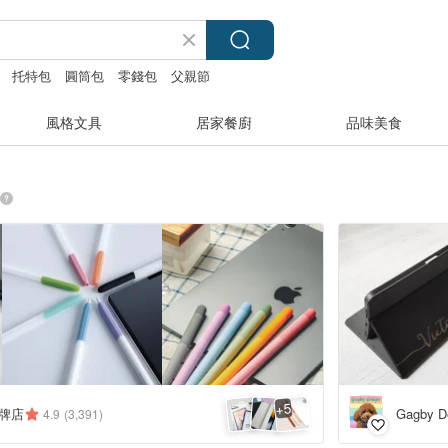
托特包
圓筒包
零錢包
父親節
風格文具
居家餐廚
品味美食
5
+
品牌店
Gagby D
4.9
(3,391)