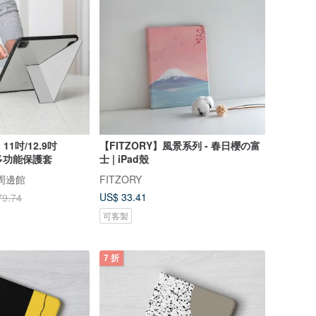
ro 11吋/12.9吋
【FITZORY】風景系列 - 春日櫻の富
度多功能保護套
士 | iPad殼
e 周邊館
FITZORY
US$ 33.41
79.74
可客製
7 折