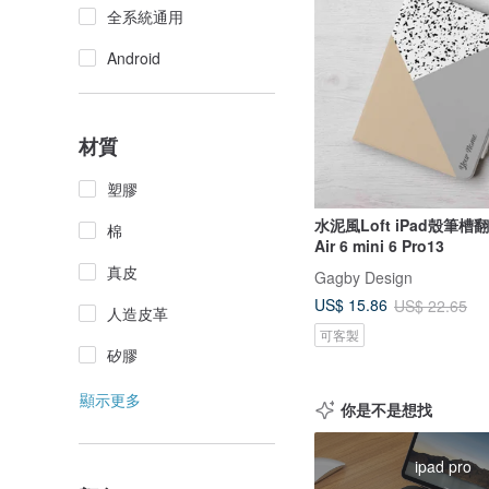
全系統通用
Android
材質
塑膠
水泥風Loft iPad殼筆
棉
Air 6 mini 6 Pro13
真皮
Gagby Design
US$ 15.86
US$ 22.65
人造皮革
可客製
矽膠
顯示更多
你是不是想找
ipad pro