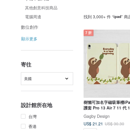
其他創意科技商品
找到 3,000+ 件 “
ipad
” 商
電腦周邊
數位創作
7 折
顯示更多
寄往
美國
樹懶可加名字磁吸筆槽iPad 
設計館所在地
護套 Pro 13 Air 7 11 代 1
Gagby Design
台灣
US$ 21.21
US$ 30.30
香港