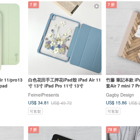
7 折
7 折
 11/pro13
白色花田手工押花iPad殼 iPad Air 11
竹藤 筆記本款 i
ad
寸 13寸 iPad Pro 11寸 13寸
套Air 7 mini 7 P
FeimeiPresents
Gagby Design
US$ 34.81
US$ 15.86
US$ 49.72
US$ 
可客製
可客製
7 折
78 折