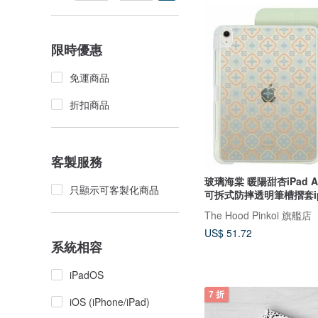
限時優惠
免運商品
折扣商品
客製服務
玻璃海棠 暖陽甜杏iPad Air
只顯示可客製化商品
可拆式防摔透明筆槽摺套ip
The Hood Pinkoi 旗艦店
US$ 51.72
系統相容
iPadOS
7 折
iOS (iPhone/iPad)