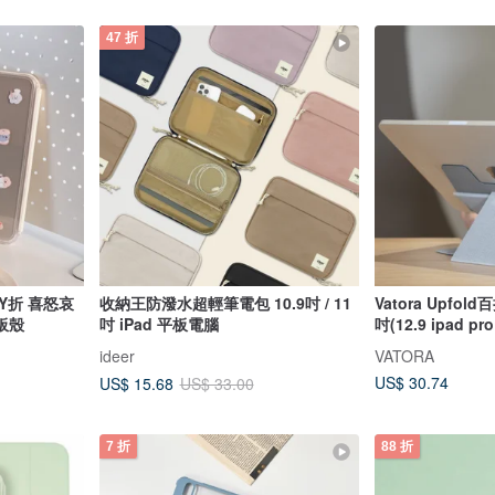
47 折
Y折 喜怒哀
收納王防潑水超輕筆電包 10.9吋 / 11
Vatora Upfol
平板殼
吋 iPad 平板電腦
吋(12.9 ipad p
ideer
VATORA
US$ 30.74
US$ 15.68
US$ 33.00
7 折
88 折