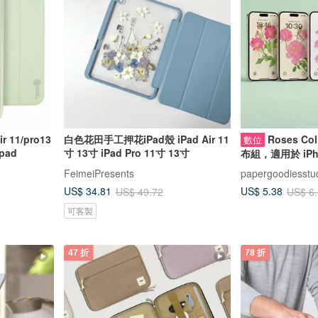
 11/pro13
白色花田手工押花iPad殼 iPad Air 11
Roses Co
數位
ad
寸 13寸 iPad Pro 11寸 13寸
布組，適用於 iPho
Android 手機 -
FeimeiPresents
papergoodiesstu
US$ 34.81
US$ 5.38
US$ 49.72
US$ 6
可客製
47 折
78 折