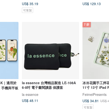
US$ 35.19
US$ 129.13
可客製
7 折
4K｜適用於
la essence 台灣精品製造 LE-108A
冰冷花園手工押花iPa
6-8吋 電子書閱讀器 保護套
11寸 13寸 iPad 
id 手機與平板
la essence
FeimeiPresents
US$ 48.11
US$ 34.81
US$ 
可客製