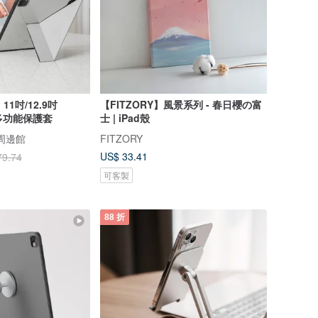
ro 11吋/12.9吋
【FITZORY】風景系列 - 春日櫻の富
度多功能保護套
士 | iPad殼
e 周邊館
FITZORY
US$ 33.41
79.74
可客製
88 折