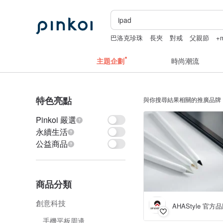
巴洛克珍珠
長夾
對戒
父親節
+m
主題企劃
時尚潮流
特色亮點
與你搜尋結果相關的推廣品牌
Pinkoi 嚴選
永續生活
公益商品
商品分類
創意科技
AHAStyle 官方
手機平板周邊