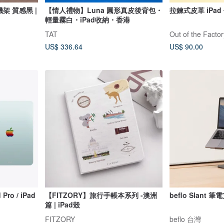
架 質感黑 |
【情人禮物】Luna 圓形真皮後背包・
拉鍊式皮革 iPad
輕量霧白・iPad收納・香港
TAT
Out of the Factor
US$ 336.64
US$ 90.00
ro / iPad
【FITZORY】旅行手帳本系列 -澳洲
beflo Slant 筆
篇 | iPad殼
FITZORY
beflo 台灣