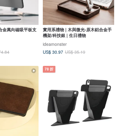
x 鋁合金萬向磁吸平板支
實用系禮物 | 木與微光-原木鋁合金手
機架/科技銀 | 生日禮物
ideamonster
US$ 30.97
74.84
US$ 35.19
78 折