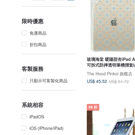
限時優惠
免運商品
折扣商品
玻璃海棠 暖陽甜杏iPad Air
可拆式防摔透明筆槽摺套ip
客製服務
The Hood Pinkoi 旗艦店
只顯示可客製化商品
US$ 45.52
US$ 51.72
系統相容
88 折
iPadOS
iOS (iPhone/iPad)