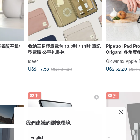
調鋁質平板/
收納王超輕筆電包 13.3吋 / 14吋 筆記
Pipetto iPad P
型電腦 公事包書包
Origami 多角
ideer
Glowmax Appl
US$ 17.58
US$ 62.20
US$ 37.00
US$ 
82 折
88 折
我們建議的瀏覽環境