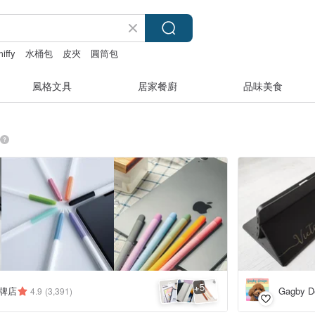
iffy
水桶包
皮夾
圓筒包
風格文具
居家餐廚
品味美食
5
+
品牌店
Gagby D
4.9
(3,391)