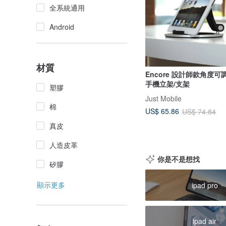
全系統通用
Android
材質
Encore 設計師款角度可
手機立架/支架
塑膠
Just Mobile
棉
US$ 65.86
US$ 74.84
真皮
人造皮革
你是不是想找
矽膠
顯示更多
ipad pro
ipad air