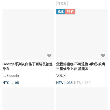
可客製
免運
75 折
George系列灰白格子西裝長袖連
父親節禮物/不可退換 /瞬眠-親膚
身衣
半襟修身上衣-黑剛灰
LaBloomin
VOUX
NT$ 1,195
NT$ 1,035
NT$ 1,380