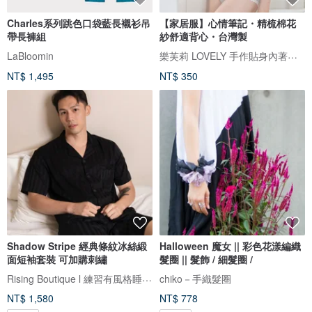
Charles系列跳色口袋藍長襯衫吊
【家居服】心情筆記・精梳棉花
帶長褲組
紗舒適背心・台灣製
樂芙莉 LOVELY 手作貼身內著・生活事品
LaBloomin
NT$ 1,495
NT$ 350
Shadow Stripe 經典條紋冰絲緞
Halloween 魔女 || 彩色花漾編織
面短袖套裝 可加購刺繡
髮圈 || 髮飾 / 細髮圈 /
Rising Boutique l 練習有風格睡衣設計
chiko－手織髮圈
NT$ 1,580
NT$ 778