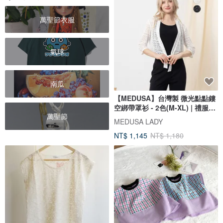
萬聖節衣服
氣球
南瓜
【MEDUSA】台灣製 微光點點鏤
空綁帶罩衫 - 2色(M-XL) | 禮服外
萬聖節
套
MEDUSA LADY
NT$ 1,145
NT$ 1,180