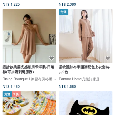
NT$ 1,225
NT$ 2,380
免運
設計款柔霧光感細肩帶洋裝-日落
柔軟蠶絲布半開襟配色上衣套裝-
棕(可加購刺繡服務)
共2色
Rising Boutique l 練習有風格睡衣設計
Fantino Home凡第諾家居
NT$ 1,480
NT$ 1,680
免運
9 折