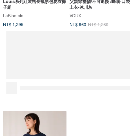
Louis系列紅灰格長襯衫包屁衣褲
父親節禮物/不可退換 /瞬眠-口袋
子組
上衣-冰川灰
LaBloomin
VOUX
NT$ 1,295
NT$ 960
NT$ 1,280
推廣
星河耀眼 ShiningStar | 天然石飾品
5.0