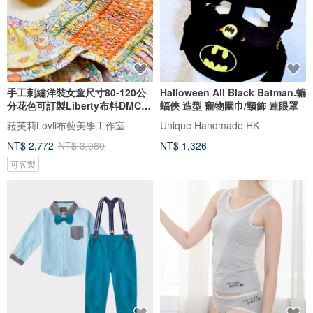
手工刺繡洋裝女童尺寸80-120公
Halloween All Black Batman.蝙
分花色可訂製Liberty布料DMC繡
蝠俠 造型 寵物圍巾/頸飾 連眼罩
線
菈芙莉Lovli布藝美學工作室
Unique Handmade HK
NT$ 2,772
NT$ 3,080
NT$ 1,326
可客製