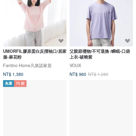
UMORFIL膠原蛋白反摺袖口/居家
父親節禮物/不可退換 /瞬眠-口袋
服-麻花粉
上衣-破曉紫
Fantino Home凡第諾家居
VOUX
NT$ 1,380
NT$ 960
NT$ 1,280
免運
75 折