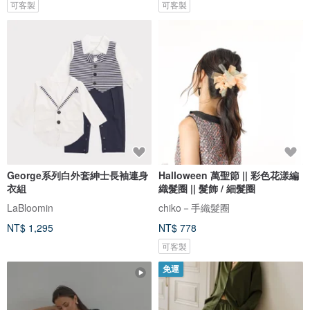
可客製
可客製
George系列白外套紳士長袖連身
Halloween 萬聖節 || 彩色花漾編
衣組
織髮圈 || 髮飾 / 細髮圈
LaBloomin
chiko－手織髮圈
NT$ 1,295
NT$ 778
可客製
免運