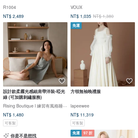
R1004
VOUX
NT$ 2,489
NT$ 1,035
NT$ 1,380
免運
設計款柔霧光感細肩帶洋裝-啞光
方領無袖晚禮服
綠 (可加購刺繡服務)
Rising Boutique l 練習有風格睡衣設計
lapeewee
NT$ 1,480
NT$ 11,319
可客製
可客製
免運
97 折
你是不是想找