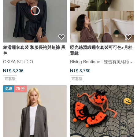
絲滑睡衣套裝 和服長袍與短褲 黑
啞光絲滑緞睡衣套裝可可色+月桂
色
葉綠
Rising Boutique l 練習有風格睡衣設計
OKIYA STUDIO
NT$ 3,306
NT$ 3,760
可客製
可客製
免運
75 折