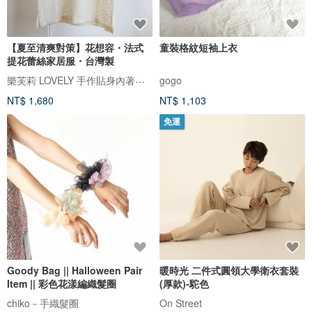
【夏至清爽對策】花想容・法式
童裝格紋短袖上衣
提花蕾絲家居服・台灣製
樂芙莉 LOVELY 手作貼身內著・生活事品
gogo
NT$ 1,680
NT$ 1,103
免運
Goody Bag || Halloween Pair
暖時光 二件式圓領大學衛衣套裝
Item || 彩色花漾編織髮圈
(厚款)-駝色
chiko－手織髮圈
On Street