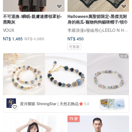
不可退換 /瞬眠-親膚連襟領罩衫-
Halloween萬聖節限定-黑傑克附
黑剛灰
身的南瓜-寵物狗狗貓咪帽子/領巾
李羅浪漫x發線用心LEELO N HEART
VOUX
NT$ 1,485
NT$ 1,980
NT$ 450
可客製
推廣
星河耀眼 ShiningStar | 天然石飾品
5.0
75 折