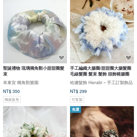
聖誕禮物 琉璃獨角獸小甜甜圈髮
手工編織大腸圈/甜甜圈大腸髮圈
束
毛線髮圈 髮束 髮飾 頭飾豬腸圈
阜東宣 獨角獸樂園
哈娜髮飾 Hanabi ~ 手工訂製飾品
NT$ 350
NT$ 299
獨家販售
可客製
免運