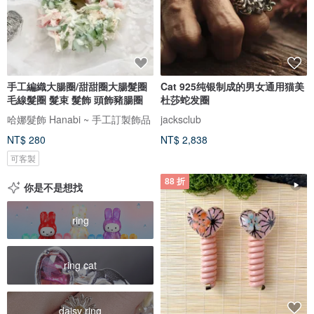
手工編織大腸圈/甜甜圈大腸髮圈
Cat 925纯银制成的男女通用猫美
毛線髮圈 髮束 髮飾 頭飾豬腸圈
杜莎蛇发圈
哈娜髮飾 Hanabi ~ 手工訂製飾品
jacksclub
NT$ 280
NT$ 2,838
可客製
88 折
你是不是想找
ring
ring cat
daisy ring