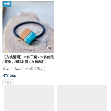
免運
【方塊髮圈】木作工藝 / 木作飾品
手工編織大腸圈/甜甜圈大腸髮圈
/ 髮圈 / 樹脂材質 / 女孩配件
毛線髮圈 髮束 髮飾 頭飾豬腸圈
Seven Dwarfs (七個小矮人）
哈娜髮飾 Hanabi ~ 手工訂製飾品
NT$ 390
NT$ 280
可客製
可客製