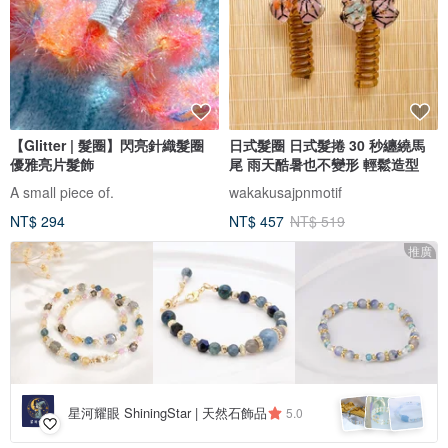
【Glitter | 髮圈】閃亮針織髮圈
日式髮圈 日式髮捲 30 秒纏繞馬
優雅亮片髮飾
尾 雨天酷暑也不變形 輕鬆造型
A small piece of.
wakakusajpnmotif
NT$ 294
NT$ 457
NT$ 519
推廣
星河耀眼 ShiningStar | 天然石飾品
5.0