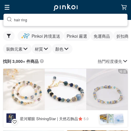
hair ring
Pinkoi 跨境直送
Pinkoi 嚴選
免運商品
折扣商
裝飾元素
材質
顏色
熱門程度優先
找到 3,000+ 件商品
推廣
星河耀眼 ShiningStar | 天然石飾品
5.0