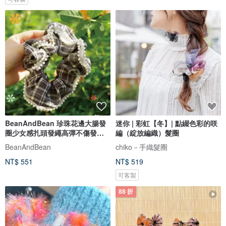
BeanAndBean 珍珠花邊大腸發
迷你 | 彩虹【冬】| 點綴色彩的咲
圈少女感扎頭發繩高彈不傷發頭
編（綻放編織）髮圈
飾發繩
BeanAndBean
chiko－手織髮圈
NT$ 551
NT$ 519
可客製
88 折