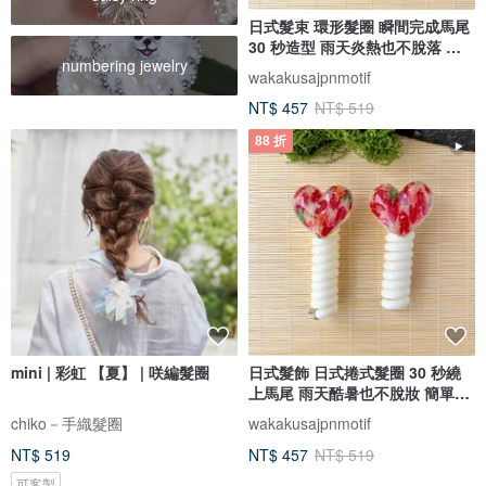
日式髮束 環形髮圈 瞬間完成馬尾
30 秒造型 雨天炎熱也不脫落 簡
numbering jewelry
易髮型
wakakusajpnmotif
NT$ 457
NT$ 519
88 折
mini | 彩虹 【夏】 | 咲編髮圈
日式髮飾 日式捲式髮圈 30 秒繞
上馬尾 雨天酷暑也不脫妝 簡單造
型
chiko－手織髮圈
wakakusajpnmotif
NT$ 519
NT$ 457
NT$ 519
可客製