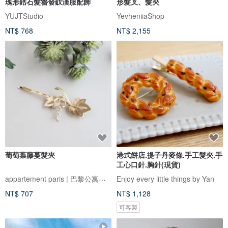
瑰形鋯石髮簪發釵漢服配飾
形髮叉、髮夾
YUJTStudio
YevheniiaShop
NT$ 768
NT$ 2,155
葡萄葉藤蔓髮夾
港式餅店.提子丹麥條.手工髮夾.手
工心口針.胸針(現貨)
appartement paris | 巴黎公寓手作飾品
Enjoy every little things by Yan
NT$ 707
NT$ 1,128
可客製