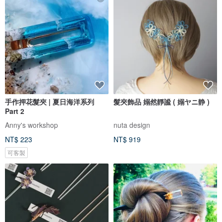
手作押花髮夾 | 夏日海洋系列
髮夾飾品 嫋然靜謐 ( 嫋ヤニ静 )
Part 2
Anny's workshop
nuta design
NT$ 223
NT$ 919
可客製