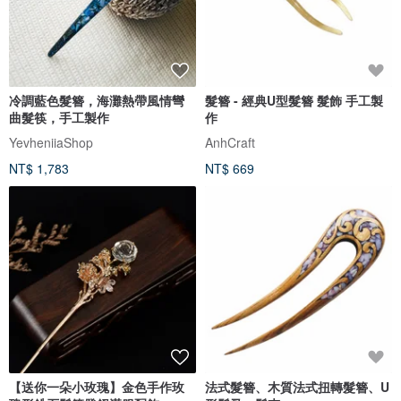
冷調藍色髮簪，海灘熱帶風情彎
髮簪 - 經典U型髮簪 髮飾 手工製
曲髮筷，手工製作
作
YevheniiaShop
AnhCraft
NT$ 1,783
NT$ 669
【送你一朵小玫瑰】金色手作玫
法式髮簪、木質法式扭轉髮簪、U