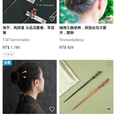
海芋、馬蹄蓮 水晶花髮簪、單股
極簡主義發棒，樹脂金箔木髮
簪
夾，髮飾
T.M Germination
YevheniiaShop
NT$ 1,780
NT$ 929
可客製
免運