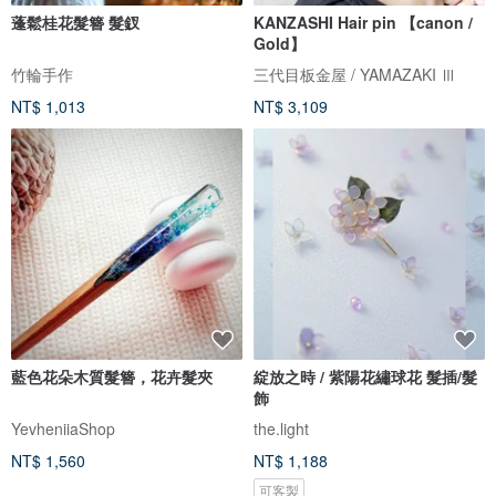
蓬鬆桂花髮簪 髮釵
KANZASHI Hair pin 【canon /
Gold】
竹輪手作
三代目板金屋 / YAMAZAKI Ⅲ
NT$ 1,013
NT$ 3,109
藍色花朵木質髮簪，花卉髮夾
綻放之時 / 紫陽花繡球花 髮插/髮
飾
YevheniiaShop
the.light
NT$ 1,560
NT$ 1,188
可客製