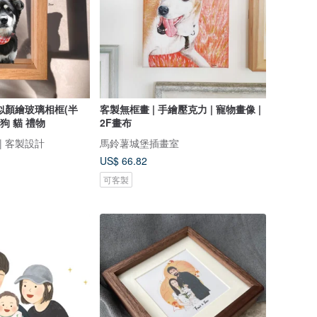
似顏繪玻璃相框(半
客製無框畫 | 手繪壓克力 | 寵物畫像 |
 狗 貓 禮物
2F畫布
 | 客製設計
馬鈴薯城堡插畫室
US$ 66.82
可客製