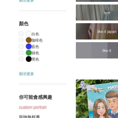
顯示更多
tom
顏色
like-it japan
白色
咖啡色
藍色
like-it
綠色
黑色
顯示更多
你可能會感興趣
custom portrait
寵物無框畫