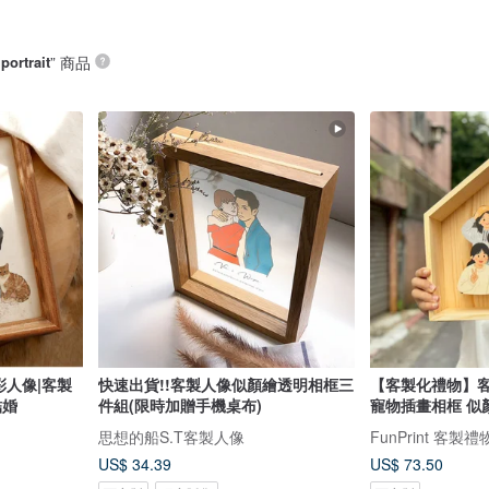
portrait
” 商品
彩人像|客製
快速出貨!!客製人像似顏繪透明相框三
【客製化禮物】客
結婚
件組(限時加贈手機桌布)
寵物插畫相框 似
思想的船S.T客製人像
FunPrint 客製禮
US$ 34.39
US$ 73.50