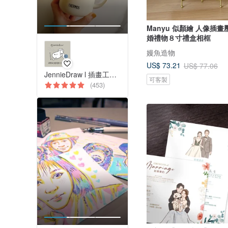
Manyu 似顏繪 人像插畫
婚禮物８寸禮盒相框
嫚魚造物
US$ 73.21
US$ 77.06
JennieDraw l 插畫工作室
可客製
(453)