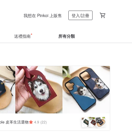
我想在 Pinkoi 上販售
登入/註冊
送禮指南
所有分類
2
+
rable 皮革生活選物
4.9
(22)