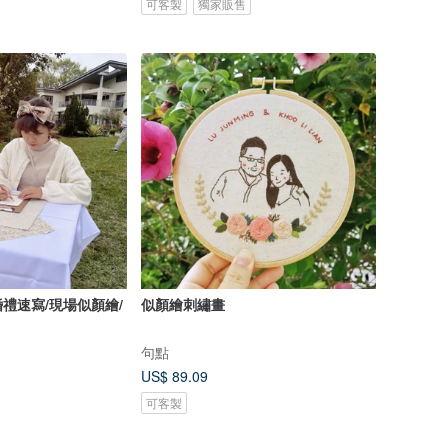
可客製
獨家販售
禮速寫/現場似顏繪/
似顏繪刺繡畫
句點
US$ 89.09
可客製