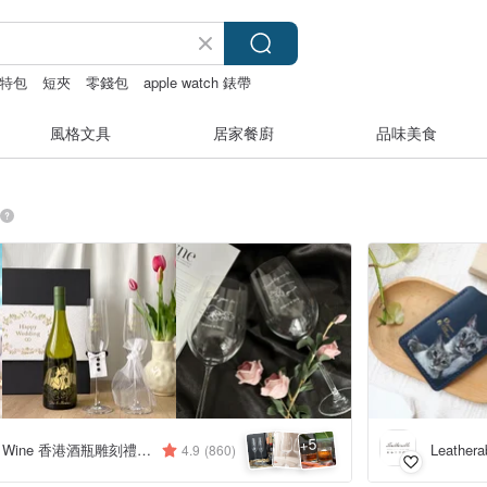
特包
短夾
零錢包
apple watch 錶帶
風格文具
居家餐廚
品味美食
5
+
Design Your Own Wine 香港酒瓶雕刻禮品專門店
Leathe
4.9
(860)