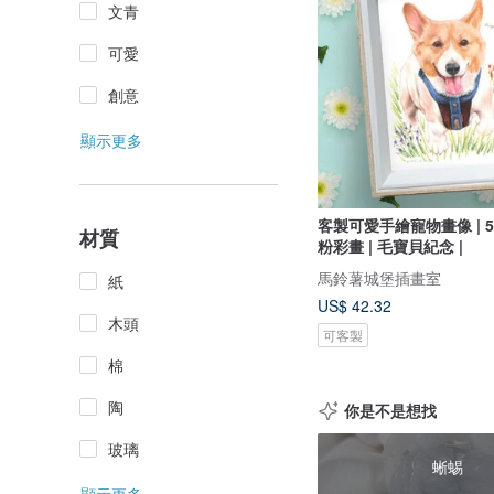
文青
可愛
創意
顯示更多
客製可愛手繪寵物畫像 | 5*7
材質
粉彩畫 | 毛寶貝紀念 |
馬鈴薯城堡插畫室
紙
US$ 42.32
木頭
可客製
棉
陶
你是不是想找
玻璃
蜥蜴