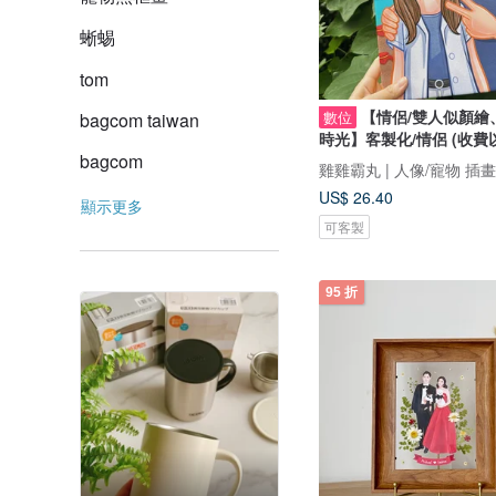
蜥蜴
tom
【情侶/雙人似顏繪
數位
bagcom taiwan
時光】客製化/情侶 (收費
bagcom
雞雞霸丸 | 人像/寵物 插
US$ 26.40
顯示更多
可客製
95 折