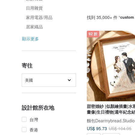
日用雜貨
找到 35,000+ 件 “
custom 
家用電器/用品
居家織品
92 折
顯示更多
寄往
美國
甜密婚紗 |似顏繪插畫|水
設計館所在地
畫像|生日禮物|週年紀念
台灣
麵包Dearmybread.Studio
US$ 95.73
US$ 104.05
香港