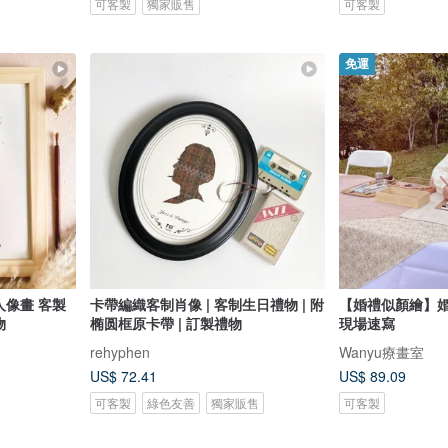
可客製
獨家販售
可客製
免運
人像畫 客製
卡帶編織客制肖像 | 客制生日禮物 | 附
【婚禮似顏繪】婚
物
椭圆框原卡帶 | 訂製禮物
現場速寫
rehyphen
Wanyu療畫室
US$ 72.41
US$ 89.09
可客製
綠色友善
獨家販售
可客製