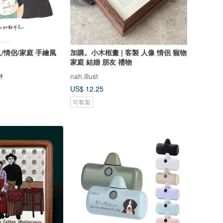
/情侶/家庭 手繪風
加購。小木框畫 | 客製 人像 情侶 寵物
家庭 結婚 朋友 禮物
↟
nah.illust
US$ 12.25
可客製