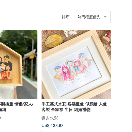
排序
熱門程度優先
製插畫 情侶/家人/
手工英式水彩|客製畫像 似顏繪 人像
顏繪
客製 全家福 生日 結婚禮物
物
啾吉水彩
US$ 133.63