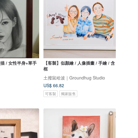
描 / 女性半身+單手
【客製】似顏繪 / 人像插畫 / 手繪 / 含
框
土撥鼠哈波｜Groundhug Studio
US$ 66.82
可客製
獨家販售