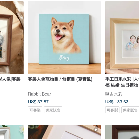
彩人像|客製
客製人像寵物畫 / 無框畫 (寫實風)
手工日系水彩 |人像客製 
福 結婚 生日禮物
Rabbit Bear
啾吉水彩
US$ 37.87
US$ 133.63
可客製
獨家販售
可客製
獨家販售