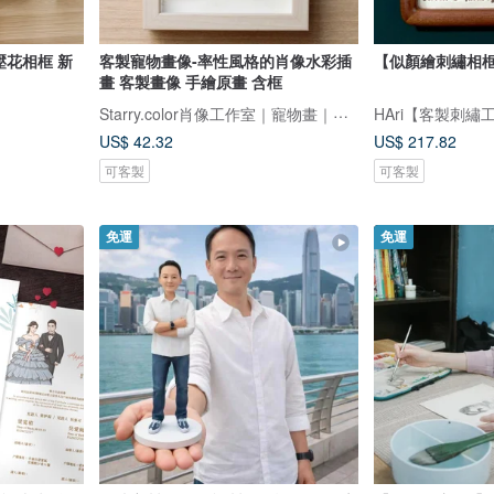
壓花相框 新
客製寵物畫像-率性風格的肖像水彩插
【似顏繪刺繡相框
畫 客製畫像 手繪原畫 含框
Starry.color肖像工作室｜寵物畫｜人像畫｜客製訂製
HAri【客製刺繡
US$ 42.32
US$ 217.82
可客製
可客製
免運
免運