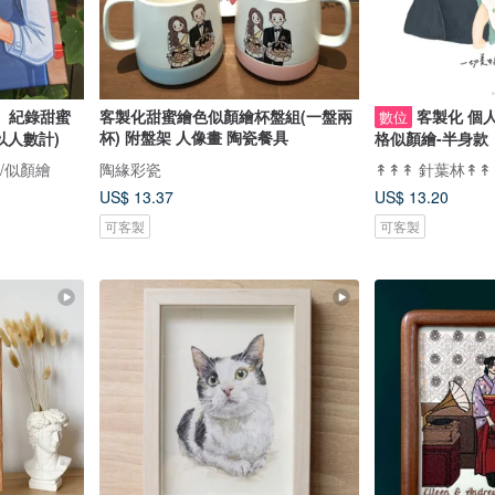
、紀錄甜蜜
客製化甜蜜繪色似顏繪杯盤組(一盤兩
客製化 個人
數位
杯) 附盤架 人像畫 陶瓷餐具
以人數計)
格似顏繪-半身款
畫/似顏繪
陶緣彩瓷
↟↟↟ 針葉林↟↟
US$ 13.37
US$ 13.20
可客製
可客製