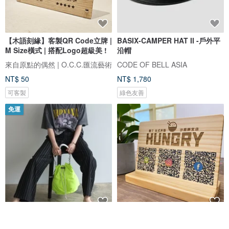
【木語刻緣】客製QR Code立牌 |
BASIX-CAMPER HAT II -戶外平
M Size橫式 | 搭配Logo超級美 !
沿帽
來自原點的偶然 | O.C.C.匯流藝術
CODE OF BELL ASIA
NT$ 50
NT$ 1,780
可客製
綠色友善
免運
kinchaku code 2 way tote
【長方形 QR code】立牌/木製掛
(C23003) 斜背包 女包 側背包
牌/開店招牌