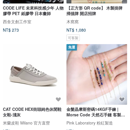
CODE LIFE 未來科技感少年 人物
【正方形 QR code】 木製掛牌
膠帶 PET 紙膠帶 日本畫師
掃描牌 開店招牌
西舎文創工作室
木窩窩
NT$ 273
NT$ 1,080
可客製
免運
CAT CODE HEX街頭純色休閒鞋
金髮晶摩斯密碼14KGF手鍊 |
女鞋-淺灰
Morse Code 天然石手鏈 客製化
禮物
米蘭皮鞋 Milano 官方直營
Pink Laboratory 粉紅製造