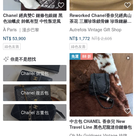
Chanel 經典雙C 鏈條包銀鏈 黑
Reworked Chanel香奈兒經典山
色油蠟皮 帥氣有型 中性叛逆風
茶花 三層珍珠鎖骨鍊 珍珠鏈赫本
風
À Paris ｜漫步巴黎
Autrefois Vintage Gift Shop
NT$ 53,900
NT$ 1,772
NT$ 2,605
綠色友善
綠色友善
免運
88 折
你是不是想找
Chanel 側背包
Chanel 復古包
Chanel 古董包
中古包 CHANEL 香奈兒 New
Travel Line 黑色尼龍迷你鏈條包
Oh My Goldness Vintage 持牌鑑定師的中古選物店