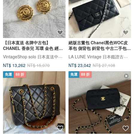
【日本直送 名牌中古包】
絕版古董包 Chanel黑色WOC皮
CHANEL 香奈兒 耳環 金色 經典
革包 側背包 斜背包 中古二手包
雙 C Logo vintage 古董
長夾
VintageShop solo 日本直送中古包專賣店
LA LUNE Vintage 日本鑑證古董品選物店
mmanki
NT$ 13,262
NT$ 15,070
NT$ 23,042
NT$ 27,108
免運
88 折
免運
88 折