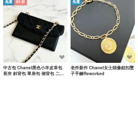
免運
85 折
免運
中古包 Chanel黑色小羊皮革包
老件新作 Chanel女士頭像鈕扣墜
長夾 斜背包 單肩包 側背包 二手
子手鍊Reworked
包
LA LUNE Vintage 日本鑑證古董品選物店
Fantasy Vintage
NT$ 14,110
NT$ 16,599
NT$ 3,690
可客製
免運
9 折
免運
88 折