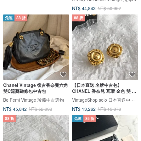
NT$ 44,843
NT$ 50,957
免運
88 折
88 折
Chanel Vintage 復古香奈兒六角
【日本直送 名牌中古包】
雙C流蘇鏈條包中古包
CHANEL 香奈兒 耳環 金色 雙 C
Logo vintage 古董 hmxj4r
VintageShop solo 日本直送中古包專賣店
Be Femi Vintage 珍藏中古選物
NT$ 45,842
NT$ 52,093
NT$ 13,262
NT$ 15,070
88 折
免運
85 折