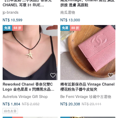
CHANEL 耳環 31 RUE
拼接 透膚 高跟鞋
CAMBON GP/人造珍珠 金色
jp-brands
南瓜選物
1990 年製
NT$ 10,599
NT$ 13,000
免運
68 折
免運
88 折
Reworked Chanel 香奈兒雙C
稀有近新保存品 Vintage Chanel
Logo 金色星星 x 閃爍黑水晶頸
櫻花粉魚子醬牛皮短夾
鍊
Autrefois Vintage Gift Shop
Be Femi Vintage 珍藏中古選物
NT$ 1,804
NT$ 2,652
NT$ 20,338
NT$ 23,111
綠色友善