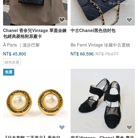
Chanel 香奈兒Vintage 單蓋金鍊
中古Chanel黑色信封包
包經典菱格附原廠卡
À Paris ｜漫步巴黎
Be Femi Vintage 珍藏中古選物
NT$ 45,800
NT$ 66,596
NT$ 75,677
綠色友善
免運
【日本直郵 二手美品】香奈兒
南瓜Vintage。Chanel 黑色 麂皮