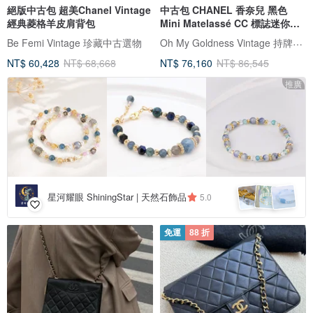
絕版中古包 超美Chanel Vintage
中古包 CHANEL 香奈兒 黑色
經典菱格羊皮肩背包
Mini Matelassé CC 標誌迷你肩
背包
Oh My Goldness Vintage 持牌鑑定師的中古選物店
Be Femi Vintage 珍藏中古選物
NT$ 60,428
NT$ 68,668
NT$ 76,160
NT$ 86,545
推廣
星河耀眼 ShiningStar | 天然石飾品
5.0
免運
88 折