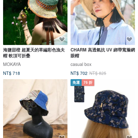
海鹽甜橙 超夏天的草編彩色漁夫
CHARM 高透氣抗 UV 綁帶寬簷網
帽 軟頂可折疊
眼帽
MOKAYA
casual box
NT$ 718
NT$ 702
NT$ 825
免運
76 折