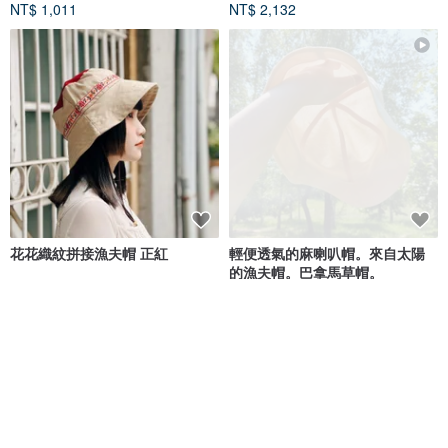
NT$ 1,011
NT$ 2,132
花花織紋拼接漁夫帽 正紅
輕便透氣的麻喇叭帽。來自太陽
的漁夫帽。巴拿馬草帽。
| 偷偷喊我 | 手作裁縫室
ALLApparelArt
NT$ 980
NT$ 1,003
綠色友善