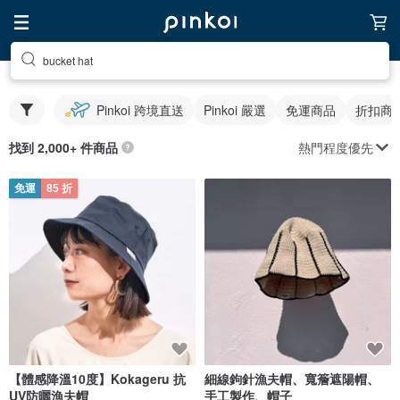
bucket hat
Pinkoi 跨境直送
Pinkoi 嚴選
免運商品
折扣商
熱門程度優先
找到 2,000+ 件商品
免運
85 折
【體感降溫10度】Kokageru 抗
細線鉤針漁夫帽、寬簷遮陽帽、
UV防曬漁夫帽
手工製作、帽子