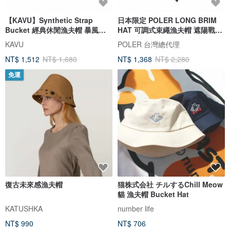
【KAVU】Synthetic Strap
日本限定 POLER LONG BRIM
Bucket 經典休閒漁夫帽 暴風啤
HAT 可調式束繩漁夫帽 遮陽戰術
酒 #105
帽 黑
KAVU
POLER 台灣總代理
NT$ 1,512
NT$ 1,680
NT$ 1,368
NT$ 2,280
免運
復古未來感漁夫帽
猫株式会社 チルするChill Meow
貓 漁夫帽 Bucket Hat
KATUSHKA
number life
NT$ 990
NT$ 706