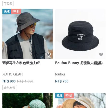
可客製
免運
88 折
環保再生布料色織漁夫帽
Foufou Bunny 尼龍漁夫帽(黑)
XOTIC GEAR
foufou
NT$ 960
NT$ 1,090
NT$ 780
綠色友善
免運
85 折