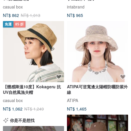
casual box
intabrand
NT$ 862
NT$ 1,013
NT$ 965
免運
85 折
【體感降溫10度】Kokageru 抗
ATIPA可逆寬邊太陽帽防曬防紫外
UV自然風漁夫帽
線
casual box
ATIPA
NT$ 1,062
NT$ 1,249
NT$ 1,465
你是不是想找