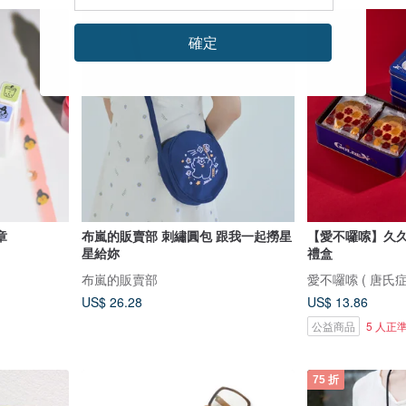
確定
章
布嵐的販賣部 刺繡圓包 跟我一起撈星
【愛不囉嗦】久
星給妳
禮盒
布嵐的販賣部
愛不囉嗦 ( 唐氏症
US$ 26.28
US$ 13.86
公益商品
5 人正
75 折