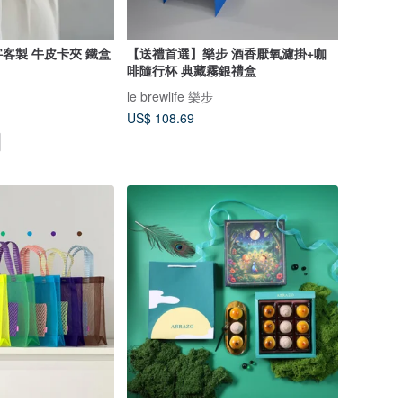
客製 牛皮卡夾 鐵盒
【送禮首選】樂步 酒香厭氧濾掛+咖
啡隨行杯 典藏霧銀禮盒
le brewlife 樂步
US$ 108.69