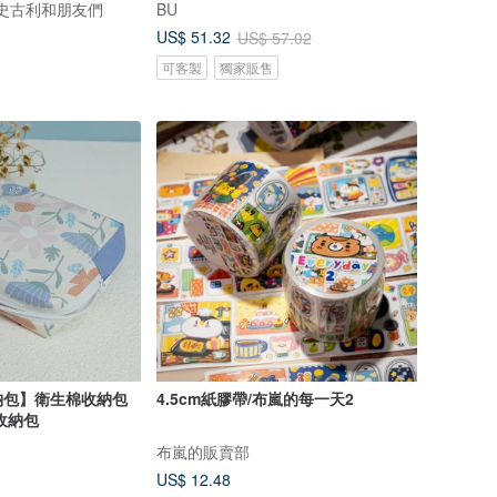
nds 史古利和朋友們
BU
US$ 51.32
US$ 57.02
可客製
獨家販售
納包】衛生棉收納包
4.5cm紙膠帶/布嵐的每一天2
收納包
布嵐的販賣部
US$ 12.48