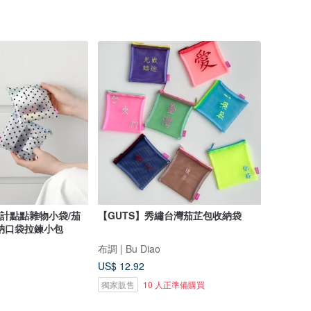
設計點點雜物小袋/茄
【GUTS】秀繡台灣茄芷包收納袋
納口袋拉鍊小包
布調 | Bu Diao
US$ 12.92
獨家販售
10 人正準備購買