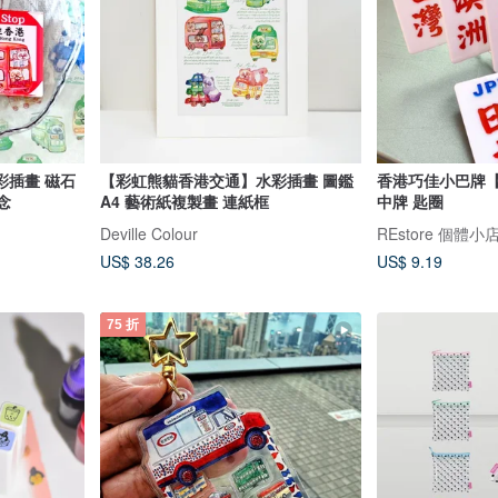
彩插畫 磁石
【彩虹熊貓香港交通】水彩插畫 圖鑑
香港巧佳小巴牌
念
A4 藝術紙複製畫 連紙框
中牌 匙圈
Deville Colour
REstore 個體
US$ 38.26
US$ 9.19
75 折