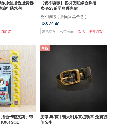
物/原創撞色提袋包/
【愛不囉嗦】雀羽夜眠綜合酥禮
袋旅行防水包
盒-8/23前早鳥優惠價
愛不囉嗦 ( 唐氏症基金會 )
US$ 20.40
準備購買
綠色友善
公益商品
15 人正準備購買
9 折
ends 摺合卡套支架手帶
皮帶 黑/棕 | 義大利厚實植鞣革 免費燙
 K001SQE
印名字