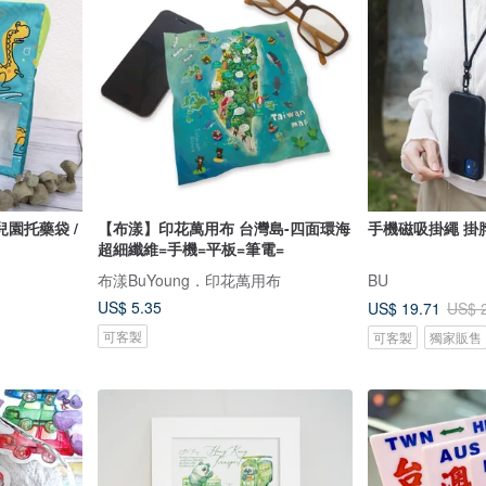
園托藥袋 /
【布漾】印花萬用布 台灣島-四面環海
手機磁吸掛繩 掛
超細纖維=手機=平板=筆電=
布漾BuYoung．印花萬用布
BU
US$ 5.35
US$ 19.71
US$ 
可客製
可客製
獨家販售