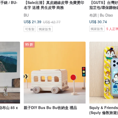
錶 / BU-
【Sale出清】真皮縫線皮帶 免費燙印
【GUTS】台灣好
名字 送禮 男生皮帶 商務
茄芷包/環保購物
BU
布調 | Bu Diao
US$ 30.74
US$ 21.39
US$ 42.77
獨家販售
5 人正
可客製
獨家販售
95 折
勒布山 85 x
親子DIY Bus Bu Bu收納盒 禮品
Squly & Fri
(Squly 倫敦旅遊)