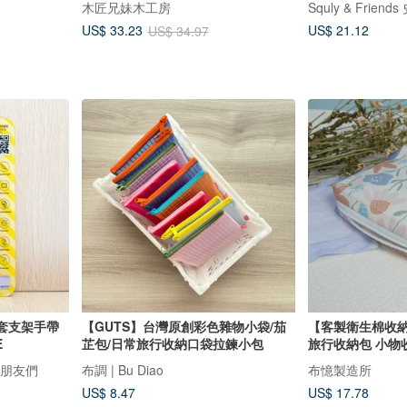
木匠兄妹木工房
Squly & Frie
US$ 21.12
US$ 33.23
US$ 34.97
合卡套支架手帶
【GUTS】台灣原創彩色雜物小袋/茄
【客製衛生棉收
E
芷包/日常旅行收納口袋拉鍊小包
旅行收納包 小物
利和朋友們
布調 | Bu Diao
布憶製造所
US$ 8.47
US$ 17.78