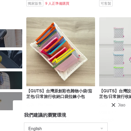
獨家販售
9 人正準備購買
可客製
【GUTS】台灣原創彩色雜物小袋/茄
【GUTS】台灣
芷包/日常旅行收納口袋拉鍊小包
芷包/日常旅行收
布調 | Bu Diao
布調 | Bu Diao
US$ 8.47
US$ 8.47
我們建議的瀏覽環境
獨家販售
9 人正準備購買
獨家販售