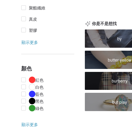
聚酯纖維
真皮
你是不是想找
塑膠
by
顯示更多
butter yellow
顏色
紅色
burberry
白色
藍色
黑色
but play
綠色
顯示更多