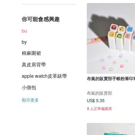
你可能會感興趣
bu
by
棉麻圍裙
真皮肩背帶
apple watch皮革錶帶
布嵐的販賣部手帳粉筆印
小側包
布嵐的販賣部
顯示更多
US$ 5.35
8 人正準備購買