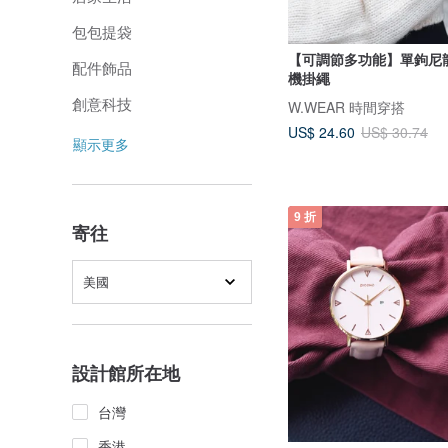
包包提袋
【可調節多功能】單鉤尼龍 手機繩
配件飾品
機掛繩
創意科技
W.WEAR 時間穿搭
US$ 24.60
US$ 30.74
顯示更多
9 折
寄往
美國
設計館所在地
台灣
香港