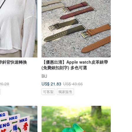
脖斜背快速轉換
【優惠出清】Apple watch皮革錶帶
(免費錶扣刻字) 多色可選
BU
US$ 21.83
26.28
US$ 43.66
可客製
獨家販售