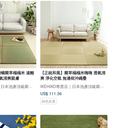
螨藺草榻榻米 遠離
【正統和風】藺草榻榻米嗨嗨 透氣清
透氣清爽親膚
爽 淨化空氣 無邊框沖繩疊
IKEHIKO專賣店｜日本池彥頂級藺草製品｜讓生活與自然更靠近
IKEHIKO專賣店｜日本池彥頂級藺草製品｜讓生活與自然更靠近
US$ 111.36
綠色友善