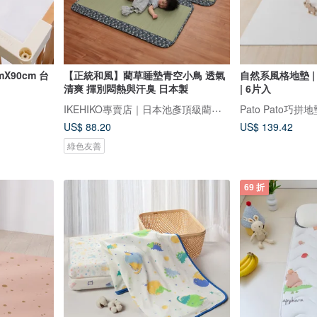
【正統和風】藺草睡墊青空小鳥 透氣
自然系風格地墊 | 
清爽 揮別悶熱與汗臭 日本製
| 6片入
IKEHIKO專賣店｜日本池彥頂級藺草製品｜讓生活與自然更靠近
Pato Pato巧拼
US$ 88.20
US$ 139.42
綠色友善
69 折