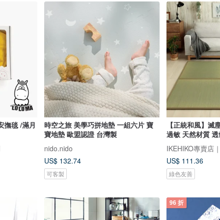
貝安撫毯 /滿月
時空之旅 美學巧拼地墊 一組六片 寶
【正統和風】滅塵
寶地墊 歐盟認證 台灣製
過敏 天然材質 
劃
nido.nido
US$ 132.74
US$ 111.36
可客製
綠色友善
96 折