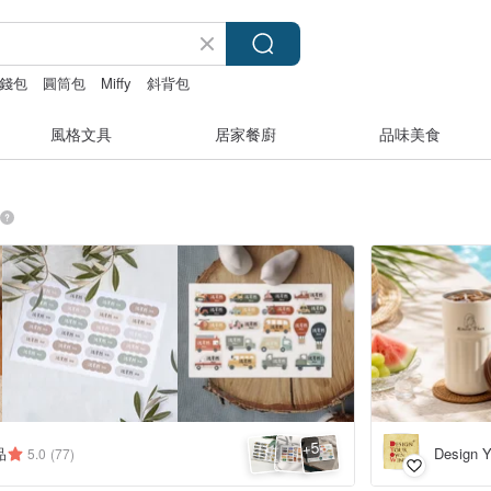
錢包
圓筒包
Miffy
斜背包
風格文具
居家餐廚
品味美食
5
+
品
5.0
(77)