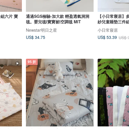
一組六片 寶
通過SGS檢驗-加大款 輕盈透氣洞洞
【小日常寢居】多
毯。嬰兒毯l寶寶被l空調毯 MIT
紗兒童睡墊三件組
Newstar明日之星
小日常寢居
US$ 34.75
US$ 53.39
US$ 
95 折