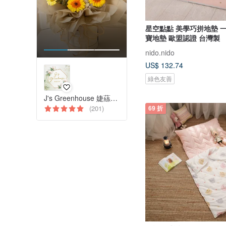
星空點點 美學巧拼地墊 
寶地墊 歐盟認證 台灣製
nido.nido
US$ 132.74
綠色友善
J's Greenhouse 婕蕬花時
(201)
69 折