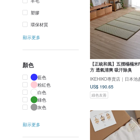
羊毛
塑膠
環保材質
顯示更多
【正統和風】五摺榻榻米Fl
顏色
方 透氣清爽 吸汗除臭
藍色
粉紅色
US$ 190.65
白色
綠色友善
綠色
灰色
顯示更多