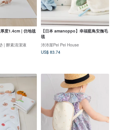
厚度1.4cm | 仿地毯
【日本 amanoppo】幸福藍鳥安撫毛
毯
地墊 | 酵素清潔液
沛沛屋Pei Pei House
US$ 83.74