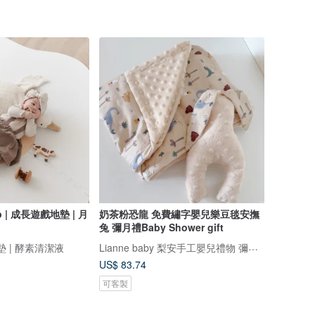
mb | 成長遊戲地墊 | 月
奶茶粉恐龍 免費繡字嬰兒樂豆毯安撫
兔 彌月禮Baby Shower gift
Lianne baby 梨安手工嬰兒禮物 彌月禮 新生兒見面禮 周歲禮
地墊 | 酵素清潔液
US$ 83.74
可客製