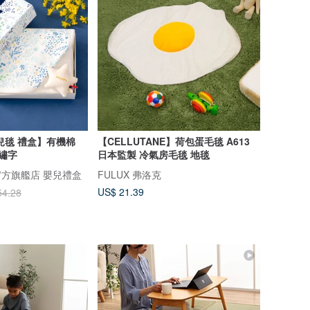
兒毯 禮盒】有機棉
【CELLUTANE】荷包蛋毛毯 A613
文繡字
日本監製 冷氣房毛毯 地毯
a 官方旗艦店 嬰兒禮盒
FULUX 弗洛克
US$ 21.39
54.28