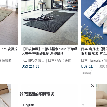
are 炎夏涼
【正統和風】三摺榻榻米Flare 百年職
日本 滿月禮【嬰
人美學 輕量好收納 摩登風格
彌月禮 客製 英
IKEHIKO專賣店｜日本池彥頂級藺草製品｜讓生活與自然更靠近
IKEHIKO專賣店｜日本池彥頂級藺草製品｜讓生活與自然更靠近
日本 Haruulal
US$ 221.83
US$ 52.11
US$ 
可客製
64 折
我們建議的瀏覽環境