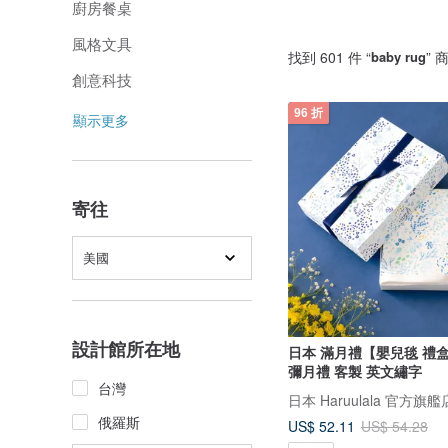
廚房餐桌
風格文具
找到 601 件 “
baby rug
” 
創意科技
96 折
顯示更多
寄往
美國
設計館所在地
日本 滿月禮【嬰兒毯 禮
彌月禮 客製 英文繡字
台灣
日本 Haruulala 官方旗
俄羅斯
US$ 52.11
US$ 54.28