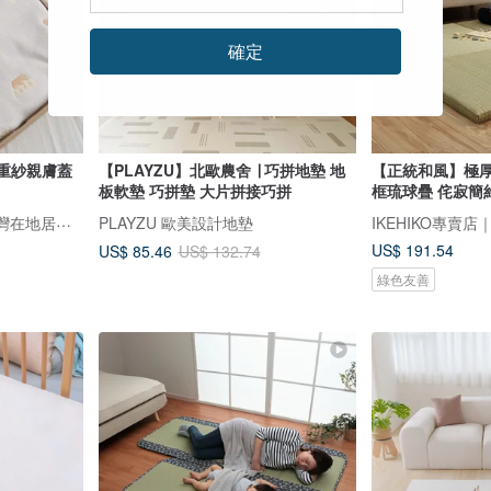
確定
 六重紗親膚蓋
【PLAYZU】北歐農舍 ∣ 巧拼地墊 地
【正統和風】極厚
板軟墊 巧拼墊 大片拼接巧拼
框琉球疊 侘寂簡
好關係 HAOKUANXI｜台灣在地居家織業品牌-從家出發 從寢具開始
PLAYZU 歐美設計地墊
US$ 191.54
US$ 85.46
US$ 132.74
綠色友善