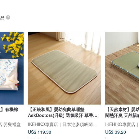
商品
盒】有機棉
【正統和風】嬰幼兒藺草睡墊
【天然素材】嬰幼
AskDoctors(升級) 透氣吸汗 草香入
悶熱汗臭 天然親
眠
IKEHIKO專賣店｜日本池彥頂級藺草製品｜讓生活與自然更靠近
艦店 嬰兒禮盒
US$ 119.38
US$ 39.20