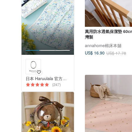
萬用防水透氣保潔墊 60cmX90cm 台
灣製
annahome棉床本舖
US$ 16.90
US$ 17.78
日本 Haruulala 官方旗艦店 嬰兒禮盒
(247)