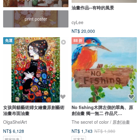
油畫作品--有時的風景
print poster
cyLee
NT$ 20,000
免運
88 折
女孩與貓藝術婦女繪畫原創藝術
No fishing木牌左側的翠鳥、原
油畫布面油畫
創油畫 獨一無二 作品尺
寸:15x15cm
OlgaShelArt
The secret of color / 原創油畫
NT$ 6,128
NT$ 1,743
NT$ 1,980
獨家販售
可客製