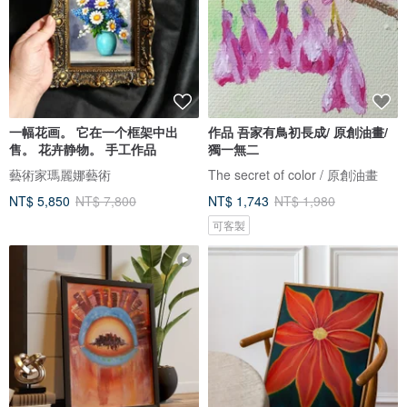
一幅花画。 它在一个框架中出
作品 吾家有鳥初長成/ 原創油畫/
售。 花卉静物。 手工作品
獨一無二
藝術家瑪麗娜藝術
The secret of color / 原創油畫
NT$ 5,850
NT$ 7,800
NT$ 1,743
NT$ 1,980
可客製