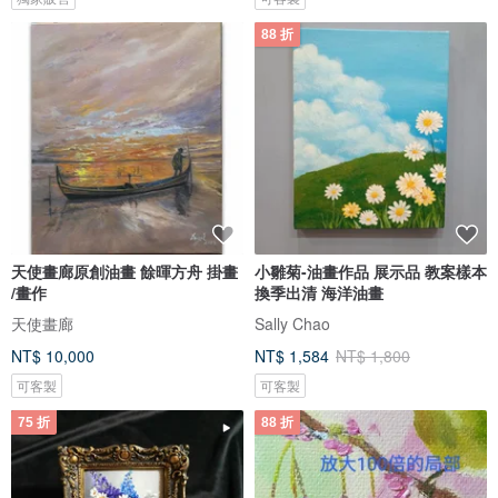
88 折
天使畫廊原創油畫 餘暉方舟 掛畫
小雛菊-油畫作品 展示品 教案樣本
/畫作
換季出清 海洋油畫
天使畫廊
Sally Chao
NT$ 10,000
NT$ 1,584
NT$ 1,800
可客製
可客製
75 折
88 折