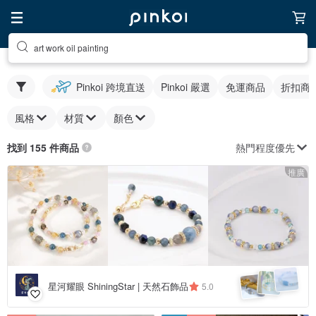
art work oil painting
Pinkoi 跨境直送
Pinkoi 嚴選
免運商品
折扣商
風格
材質
顏色
熱門程度優先
找到 155 件商品
推廣
星河耀眼 ShiningStar | 天然石飾品
5.0