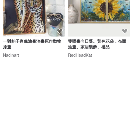
一對豹子肖像油畫油畫原作動物
雙聯畫向日葵。黃色花朵，布面
原畫
油畫。家居裝飾、禮品
Nadinart
RedHeadKat
NT$ 3,714
NT$ 3,343
可客製
88 折