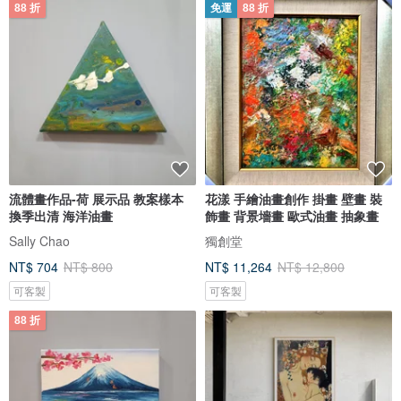
88 折
免運
88 折
流體畫作品-荷 展示品 教案樣本
花漾 手繪油畫創作 掛畫 壁畫 裝
換季出清 海洋油畫
飾畫 背景墻畫 歐式油畫 抽象畫
Sally Chao
獨創堂
NT$ 704
NT$ 800
NT$ 11,264
NT$ 12,800
可客製
可客製
88 折