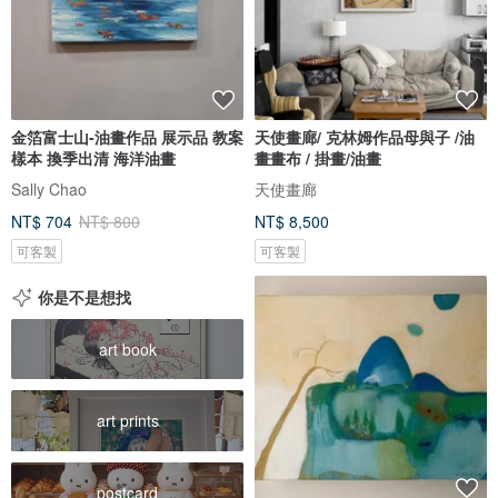
金箔富士山-油畫作品 展示品 教案
天使畫廊/ 克林姆作品母與子 /油
樣本 換季出清 海洋油畫
畫畫布 / 掛畫/油畫
Sally Chao
天使畫廊
NT$ 704
NT$ 800
NT$ 8,500
可客製
可客製
你是不是想找
art book
art prints
postcard