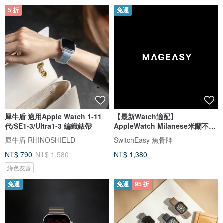
5 折
免運
犀牛盾 適用Apple Watch 1-11
【最新Watch適配】
代/SE1-3/Ultra1-3 編織錶帶
AppleWatch Milanese米蘭不鏽
鋼金屬磁吸錶帶
犀牛盾 RHINOSHIELD
SwitchEasy 魚骨牌
NT$ 790
NT$ 1,580
NT$ 1,380
綠色友善
免運
免運
95 折