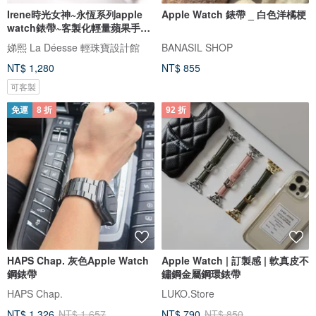
Irene時光女神~永恆系列apple
Apple Watch 錶帶 _ 白色洋橘梗
watch錶帶~客製化輕量蘋果手錶
錶帶
娣熙 La Déesse 輕珠寶設計館
BANASIL SHOP
NT$ 1,280
NT$ 855
可客製
免運
8 折
92 折
HAPS Chap. 灰色Apple Watch
Apple Watch | 訂製感 | 軟真皮不
鋼錶帶
鏽鋼金屬鋼環錶帶
HAPS Chap.
LUKO.Store
NT$ 1,326
NT$ 1,657
NT$ 790
NT$ 850