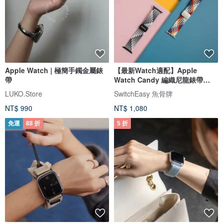
Apple Watch | 極簡手鐲金屬錶
【最新Watch適配】Apple
帶
Watch Candy 編織尼龍錶帶
(38/40/41mm)
LUKO.Store
SwitchEasy 魚骨牌
NT$ 990
NT$ 1,080
免運
88 折
5 折