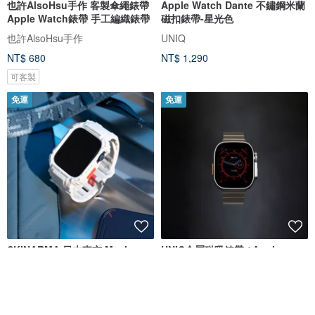
也許AlsoHsu手作 客製傘繩錶帶
Apple Watch Dante 不鏽鋼米蘭
Apple Watch錶帶 手工編織錶帶
磁扣錶帶-星光色
也許AlsoHsu手作
UNIQ
NT$ 680
NT$ 1,290
可客製
免運
免運
SKINARMA 日本東京 Mecha
UNIC金屬磁吸錶帶 / Apple
Apple Watch 一體成形錶帶
watch Ultra專用錶帶/ 無錶扣極
簡錶帶
SKINARMA
UNIC
NT$ 1,090
NT$ 1,380