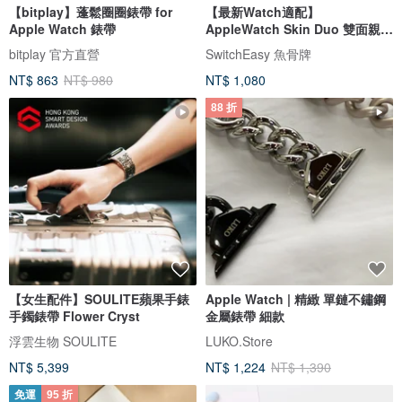
【bitplay】蓬鬆圈圈錶帶 for
【最新Watch適配】
Apple Watch 錶帶
AppleWatch Skin Duo 雙面親膚
磁吸矽膠防水錶
bitplay 官方直營
SwitchEasy 魚骨牌
NT$ 863
NT$ 980
NT$ 1,080
88 折
【女生配件】SOULITE蘋果手錶
Apple Watch | 精緻 單鏈不鏽鋼
手鐲錶帶 Flower Cryst
金屬錶帶 細款
浮雲生物 SOULITE
LUKO.Store
NT$ 5,399
NT$ 1,224
NT$ 1,390
免運
95 折