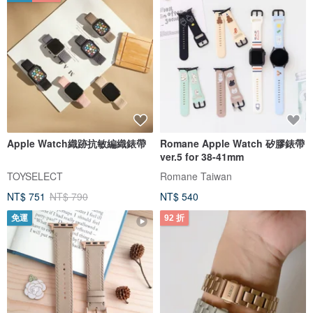
Apple Watch織跡抗敏編織錶帶
Romane Apple Watch 矽膠錶帶
ver.5 for 38-41mm
TOYSELECT
Romane Taiwan
NT$ 751
NT$ 790
NT$ 540
免運
92 折