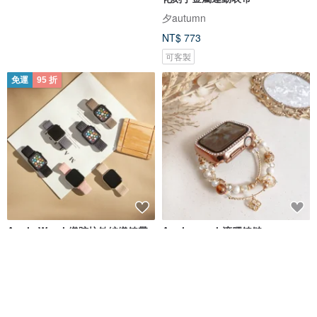
夕autumn
NT$ 773
可客製
免運
95 折
Apple Watch織跡抗敏編織錶帶
Apple watch滴膠錶鏈
TOYSELECT
Cherie Beige
NT$ 751
NT$ 790
NT$ 2,596
可客製