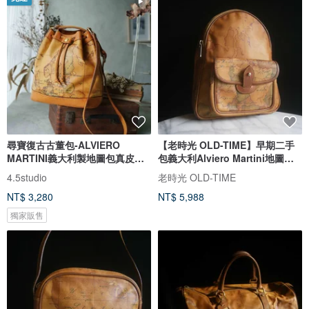
尋寶復古古董包-ALVIERO
【老時光 OLD-TIME】早期二手
MARTINI義大利製地圖包真皮焦
包義大利Alviero Martini地圖後
糖色水桶包
背包
4.5studio
老時光 OLD-TIME
NT$ 3,280
NT$ 5,988
獨家販售