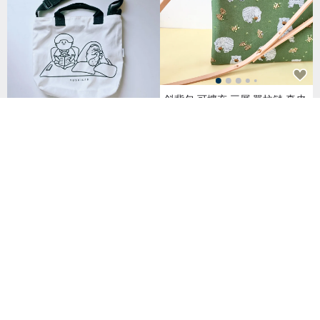
斜背包 可擴充 三層 單拉鏈 真皮
可調式 皮帶 拼布
NT$ 2,364
今天在家-兩用手提斜揹拉鍊小包
水洗帆布包
NT$ 450
151 人已收藏
【素面款】雙色直式兩用袋 | 手