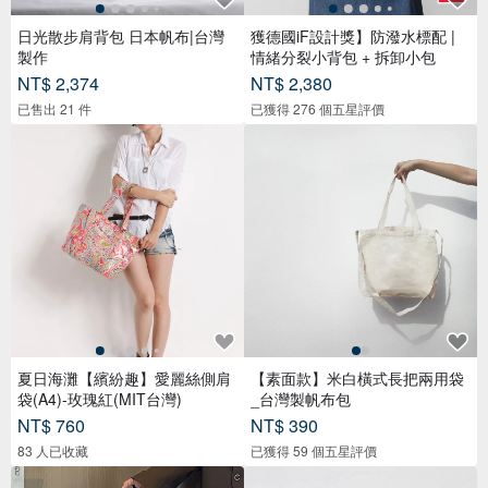
日光散步肩背包 日本帆布|台灣
獲德國iF設計獎】防潑水標配 |
製作
情緒分裂小背包 + 拆卸小包
NT$ 2,374
NT$ 2,380
已售出 21 件
已獲得 276 個五星評價
夏日海灘【繽紛趣】愛麗絲側肩
【素面款】米白橫式長把兩用袋
袋(A4)-玫瑰紅(MIT台灣)
_台灣製帆布包
NT$ 760
NT$ 390
83 人已收藏
已獲得 59 個五星評價