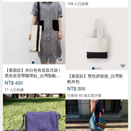
108 人已收藏
【素面款】米白色有底直式袋 |
黑色長背帶飄帶款_台灣製帆布
【素面款】雙色拼接袋_台灣製
包
帆布包
NT$ 420
NT$ 300
71 人已收藏
已獲得 40 個五星評價