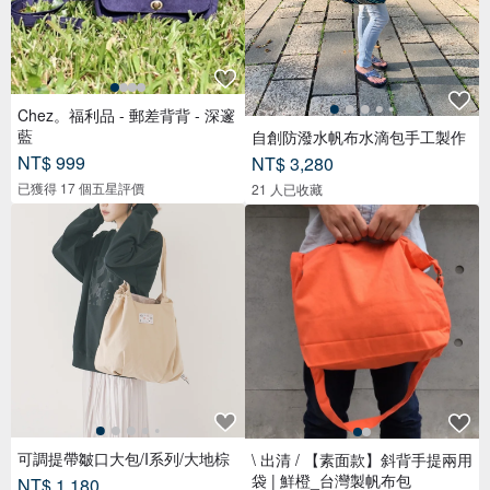
Chez。福利品 - 郵差背背 - 深邃
藍
自創防潑水帆布水滴包手工製作
NT$ 999
NT$ 3,280
已獲得 17 個五星評價
21 人已收藏
可調提帶皺口大包/I系列/大地棕
\ 出清 / 【素面款】斜背手提兩用
袋 | 鮮橙_台灣製帆布包
NT$ 1,180