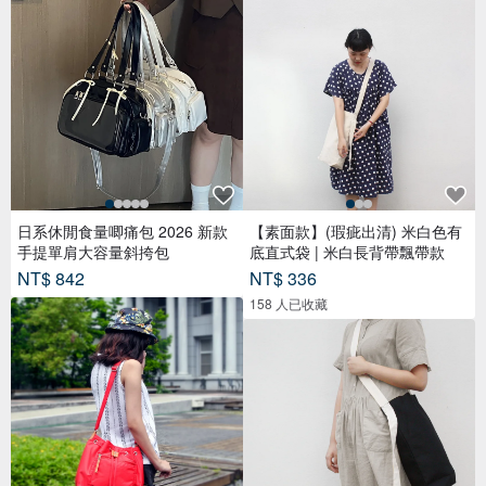
日系休閒食量唧痛包 2026 新款
【素面款】(瑕疵出清) 米白色有
手提單肩大容量斜挎包
底直式袋 | 米白長背帶飄帶款
NT$ 842
NT$ 336
158 人已收藏