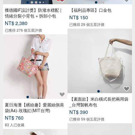
獲德國iF設計獎】防潑水標配 |
【福利品專區】口金包
情緒分裂小背包 + 拆卸小包
NT$ 150
NT$ 2,380
已獲得 29 個五星評價
已獲得 276 個五星評價
【素面款】米白橫式長把兩用袋
夏日海灘【繽紛趣】愛麗絲側肩
_台灣製帆布包
袋(A4)-玫瑰紅(MIT台灣)
NT$ 390
NT$ 760
已獲得 59 個五星評價
83 人已收藏