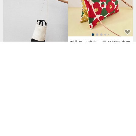
斜背包 可擴充 三層 單拉鏈 真皮
可調式 皮帶 拼布
NT$ 2,364
【素面款】雙色直式兩用袋 | 手
提斜背 | 有底立體款_台灣製 帆
布
NT$ 320
已獲得 28 個五星評價
二合一手提肩背兩用袋, 肩背包/