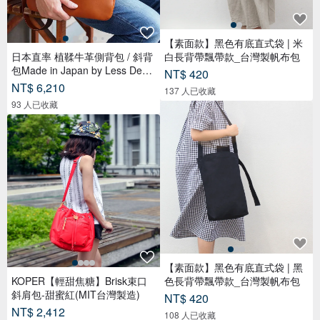
【素面款】黑色有底直式袋 | 米
日本直率 植鞣牛革側背包 / 斜背
白長背帶飄帶款_台灣製帆布包
包Made in Japan by Less Desig
NT$ 420
n
NT$ 6,210
137 人已收藏
93 人已收藏
【素面款】黑色有底直式袋 | 黑
KOPER【輕甜焦糖】Brisk束口
色長背帶飄帶款_台灣製帆布包
斜肩包-甜蜜紅(MIT台灣製造)
NT$ 420
NT$ 2,412
108 人已收藏