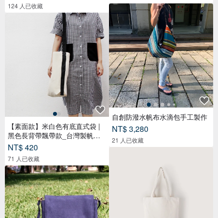
124 人已收藏
自創防潑水帆布水滴包手工製作
【素面款】米白色有底直式袋 |
NT$ 3,280
黑色長背帶飄帶款_台灣製帆布
21 人已收藏
包
NT$ 420
71 人已收藏