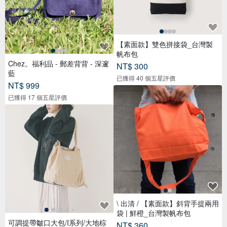
【素面款】雙色拼接袋_台灣製
帆布包
Chez。福利品 - 郵差背背 - 深邃
NT$ 300
藍
已獲得 40 個五星評價
NT$ 999
已獲得 17 個五星評價
\ 出清 / 【素面款】斜背手提兩用
袋 | 鮮橙_台灣製帆布包
可調提帶皺口大包/I系列/大地棕
NT$ 360