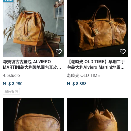
尋寶復古古董包-ALVIERO
【老時光 OLD-TIME】早期二手
MARTINI義大利製地圖包真皮焦
包義大利Alviero Martini地圖行
糖色水桶包
李袋
4.5studio
老時光 OLD-TIME
NT$ 3,280
NT$ 8,888
獨家販售