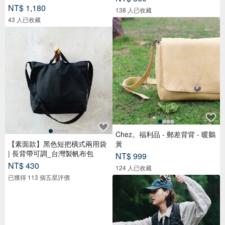
NT$ 1,180
138 人已收藏
43 人已收藏
Chez。福利品 - 郵差背背 - 暖鵝
【素面款】黑色短把橫式兩用袋
黃
| 長背帶可調_台灣製帆布包
NT$ 999
NT$ 430
124 人已收藏
已獲得 113 個五星評價