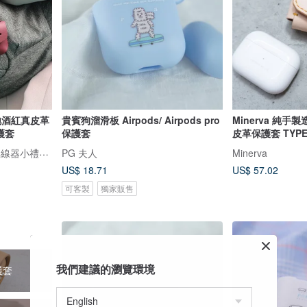
根地酒紅真皮革
貴賓狗溜滑板 Airpods/ Airpods pro
Minerva 純手製造 
保護套
保護套
皮革保護套 TYPE
Bluecat Cuties｜很會的集線器小禮物專家
PG 夫人
Minerva
US$ 18.71
US$ 57.02
可客製
獨家販售
我們建議的瀏覽環境
護套