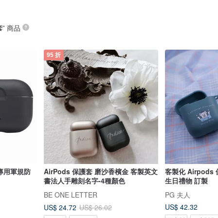
套
” 商品
95 折
代) 專用軍規防
AirPods 保護套 磨沙香檳金 客製英文
客製化 Airpods 保護殼
書法人手雕刻名字-4種顏色
生日禮物 訂製
BE ONE LETTER
PG 夫人
US$ 42.32
US$ 24.72
US$ 26.02