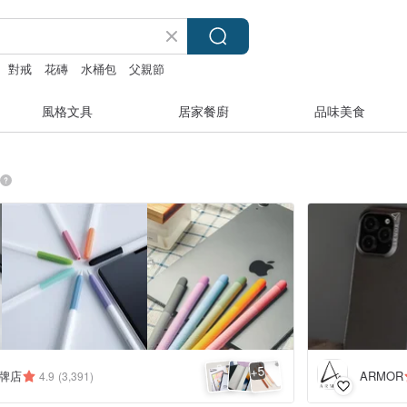
對戒
花磚
水桶包
父親節
風格文具
居家餐廚
品味美食
5
+
品牌店
ARMOR
4.9
(3,391)