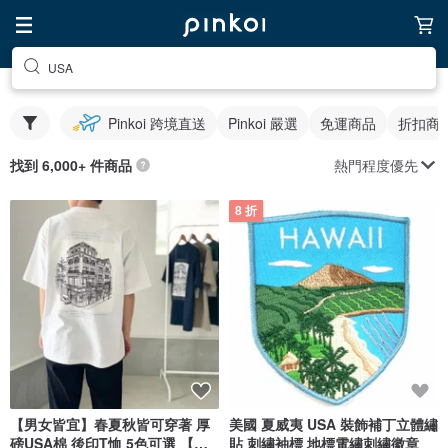
USA
Pinkoi 跨境直送
Pinkoi 嚴選
免運商品
折扣商
熱門程度優先
找到 6,000+ 件商品
8 折
【男女皆宜】春夏秋皆可穿著 厚
美國 夏威夷 USA 裝飾補丁立體繡
磅USA棉 後印T恤 5色可選 【白
貼 刺繡袖標 地標電繡刺繡徽章