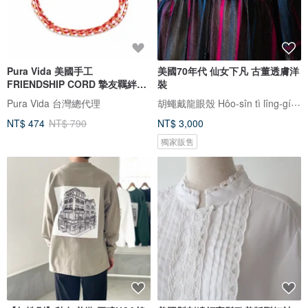
Pura Vida 美國手工
美國70年代 仙女下凡 古董透膚洋
FRIENDSHIP CORD 摯友羈絆紅
裝
色編織衝浪手環
胡蠅戴龍眼殼 Hôo-sîn tì lîng-gíng khak
Pura Vida 台灣總代理
NT$ 474
NT$ 790
NT$ 3,000
獨家販售