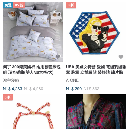
免運
85 折
8 折
鴻宇 300織美國棉 兩用被套床包
USA 美國女特務 愛國 電繡刺繡徽
組 瑞奇樂曲(雙人/加大/特大)
章 胸章 立體繡貼 裝飾貼 繡片貼
鴻宇寢飾
A-ONE
NT$ 4,233
NT$ 4,980
NT$ 290
NT$ 362
6 折