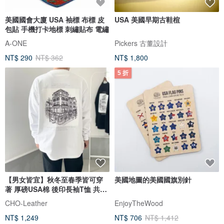
美國國會大廈 USA 袖標 布標 皮
USA 美國早期古鞋楦
包貼 手機打卡地標 刺繡貼布 電繡
A-ONE
Pickers 古董設計
NT$ 290
NT$ 362
NT$ 1,800
5 折
【男女皆宜】秋冬至春季皆可穿
美國地圖的美國國旗別針
著 厚磅USA棉 後印長袖T恤 共5
色 【白色】
CHO-Leather
EnjoyTheWood
NT$ 1,249
NT$ 706
NT$ 1,412