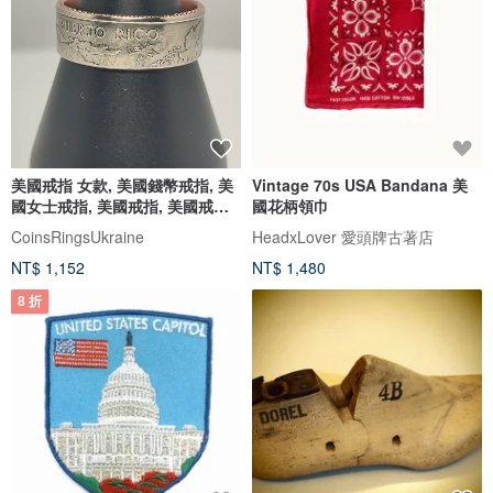
美國戒指 女款, 美國錢幣戒指, 美
Vintage 70s USA Bandana 美
國女士戒指, 美國戒指, 美國戒指,
國花柄領巾
美國男款戒指
CoinsRingsUkraine
HeadxLover 愛頭牌古著店
NT$ 1,152
NT$ 1,480
8 折