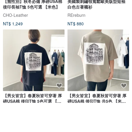
【無性別】秋冬必備 厚磅USA棉
美國製刺繡領寬鬆歐美版型短袖
後印長袖T恤 5色可選 【米色】
白色古著襯衫
CHO-Leather
REreburn
NT$ 1,249
NT$ 880
【男女皆宜】春夏秋皆可穿著 厚
【男女皆宜】春夏秋皆可穿著 厚
磅USA棉 後印T恤 5色可選 【黑
磅USA棉 後印T恤 共5色 【米
色】
色】
CHO-Leather
CHO-Leather
NT$ 1,060
NT$ 1,060
免運