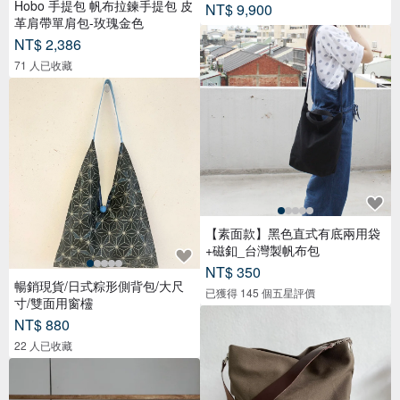
Hobo 手提包 帆布拉鍊手提包 皮
NT$ 9,900
革肩帶單肩包-玫瑰金色
NT$ 2,386
71 人已收藏
【素面款】黑色直式有底兩用袋
+磁釦_台灣製帆布包
NT$ 350
暢銷現貨/日式粽形側背包/大尺
已獲得 145 個五星評價
寸/雙面用窗欞
NT$ 880
22 人已收藏