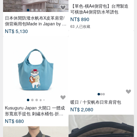
【單色-橫A4側背包】台灣製造
可橫放A4側背防水琴譜包
日本休閒防潑水帆布X皮革肩背/
NT$ 890
側背兩用包Made in Japan by S
63 人已收藏
UOLO
NT$ 5,130
暖日 / 十安帆布日常肩背包
Kusuguru Japan 大開口 一體成
NT$ 2,080
形寬底手提包 刺繡水桶包-折耳
貓款
NT$ 680