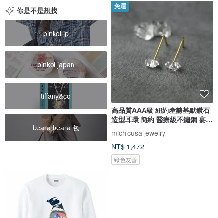
免運
你是不是想找
pinkoi jp
pinkoi japan
tiffany&co
高品質AAA級 紐約產赫基默鑽石
造型耳環 簡約 醫療級不鏽鋼 宴會
beara beara 包
生日禮物 4月誕生石
michicusa jewelry
NT$ 1,472
綠色友善