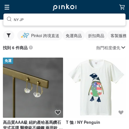
NY JP
Pinkoi 跨境直送
免運商品
折扣商品
客製服務
熱門程度優先
找到 6 件商品
免運
高品質AAA級 紐約產哈基馬鑽石
T 恤 / NY Penguin
夾式耳環 醫療級不鏽鋼 兩用款 耳