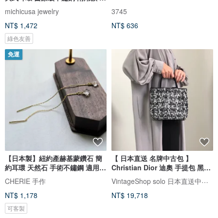
夾 4月誕生石
michicusa jewelry
3745
NT$ 1,472
NT$ 636
綠色友善
免運
【日本製】紐約產赫基蒙鑽石 簡
【 日本直送 名牌中古包 】
約耳環 天然石 手術不鏽鋼 適用金
Christian Dior 迪奧 手提包 黑色
屬過敏 可長時間配戴
白色 Logo 羊毛 斜紋布 ny7jtf
VintageShop solo 日本直送中古包專賣店
CHERIE 手作
NT$ 1,178
NT$ 19,718
可客製