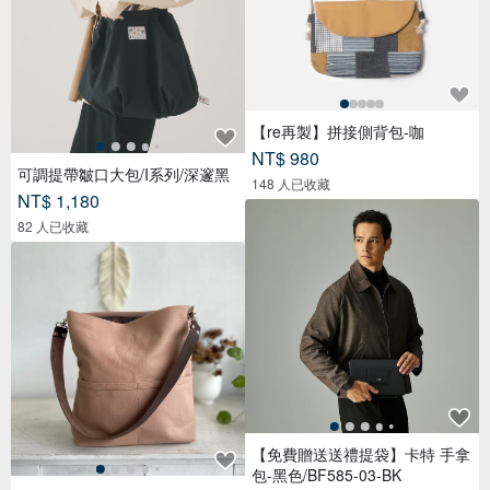
【re再製】拼接側背包-咖
NT$ 980
可調提帶皺口大包/I系列/深邃黑
148 人已收藏
NT$ 1,180
82 人已收藏
【免費贈送送禮提袋】卡特 手拿
包-黑色/BF585-03-BK