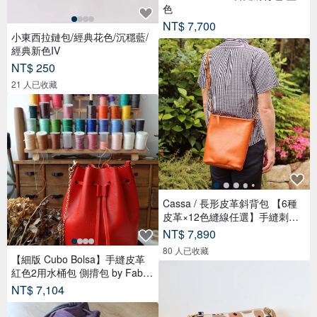
色
NT$ 7,700
小東西拉鏈包/經典花色/沉穩藍/
經典新色IV
NT$ 250
21 人已收藏
Cassa / 長形皮革斜背包 【6種
皮革×12色縫線任選】手縫刺繡
免費客製化 / 日本製 / 斜背 / 支
NT$ 7,890
援禮品包裝 【jb-81】
80 人已收藏
【細版 Cubo Bolsa】手縫皮革
紅色2用水桶包 側揹包 by Fabul
a
NT$ 7,104