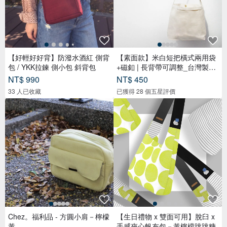
【好輕好好背】防潑水酒紅 側背
【素面款】米白短把橫式兩用袋
包 / YKK拉鍊 側小包 斜背包
+磁釦 | 長背帶可調整_台灣製布
包
NT$ 990
NT$ 450
33 人已收藏
已獲得 28 個五星評價
Chez。福利品 - 方圓小肩－檸檬
【生日禮物 x 雙面可用】脫臼 x
黃
手感夾心帆布包－黃檸檬跳跳糖