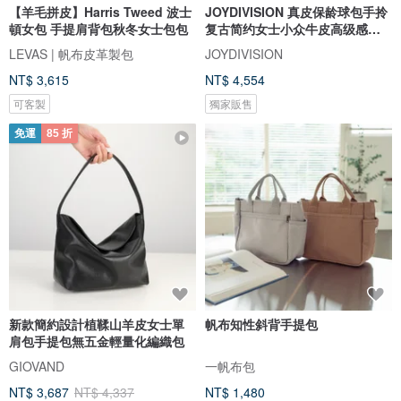
【羊毛拼皮】Harris Tweed 波士
JOYDIVISION 真皮保龄球包手拎
頓女包 手提肩背包秋冬女士包包
复古简约女士小众牛皮高级感手
提包
LEVAS | 帆布皮革製包
JOYDIVISION
NT$ 3,615
NT$ 4,554
可客製
獨家販售
免運
85 折
新款簡約設計植鞣山羊皮女士單
帆布知性斜背手提包
肩包手提包無五金輕量化編織包
GIOVAND
一帆布包
NT$ 3,687
NT$ 4,337
NT$ 1,480