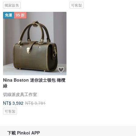
獨家販售
可客製
免運
95 折
Nina Boston 迷你波士顿包 橄欖
綠
切線派皮具工作室
NT$ 3,592
NT$ 3,781
可客製
下載 Pinkoi APP