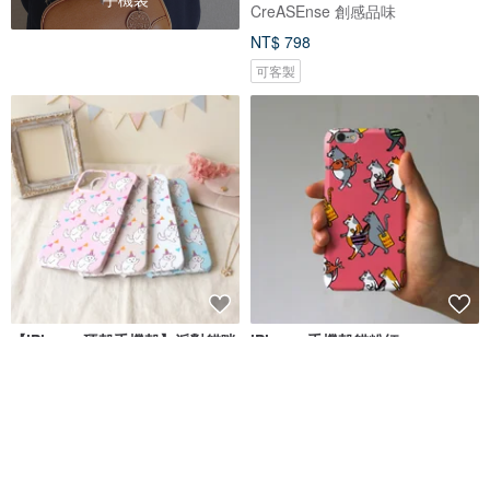
CreASEnse 創感品味
NT$ 798
可客製
【iPhone 硬殼手機殼】派對貓咪
iPhone 手機殼貓粉紅
Wach Works
河童堂
NT$ 773
NT$ 693
9 折