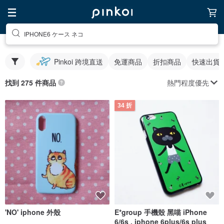
IPHONE6 ケース ネコ
Pinkoi 跨境直送
免運商品
折扣商品
快速出貨
熱門程度優先
找到 275 件商品
34 折
'NO' iphone 外殼
E*group 手機殼 黑喵 iPhone
6/6s . iphone 6plus/6s plus