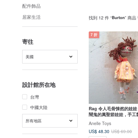
配件飾品
居家生活
找到 12 件 “
Burton
” 商品
7 折
寄往
美國
設計館所在地
台灣
中國大陸
Rag 令人毛骨悚然的娃娃 
鬧鬼的萬聖節娃娃，手工
毛骨悚然的可愛娃娃
所有地區
Anelle Toys
US$ 48.30
US$ 69.00