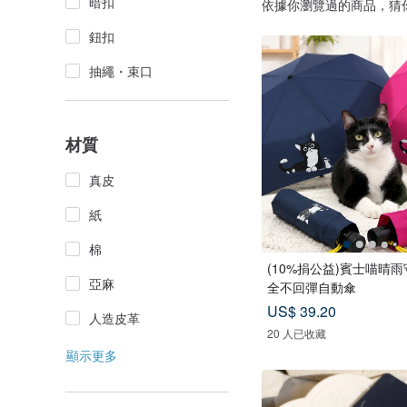
暗扣
依據你瀏覽過的商品，猜
鈕扣
抽繩・束口
材質
真皮
紙
棉
(10%捐公益)賓士喵晴
亞麻
全不回彈自動傘
US$ 39.20
人造皮革
20 人已收藏
顯示更多