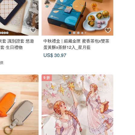
套 識別證套 悠遊
中秋禮盒 | 緞藏金匣 蜜香茶包x雙茶
件套 生日禮物
蛋黃酥x茶餅12入_星月藍
US$ 30.97
評價
9 折