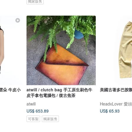
獨家販售
雲朵 牛皮小
atwill / clutch bag 手工原生刷色牛
美國古著多巴胺
皮手拿包電腦包 / 復古焦茶
atwill
HeadxLover 
US$ 653.89
US$ 65.93
可客製
獨家販售