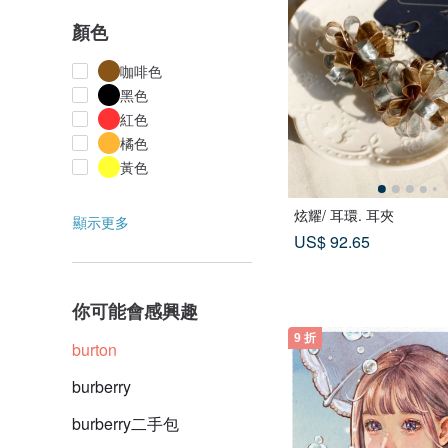
顏色
咖啡色
黑色
紅色
橘色
黃色
炫耀/ 耳環. 耳夾
顯示更多
US$ 92.65
你可能會感興趣
9 折
burton
burberry
burberry二手包