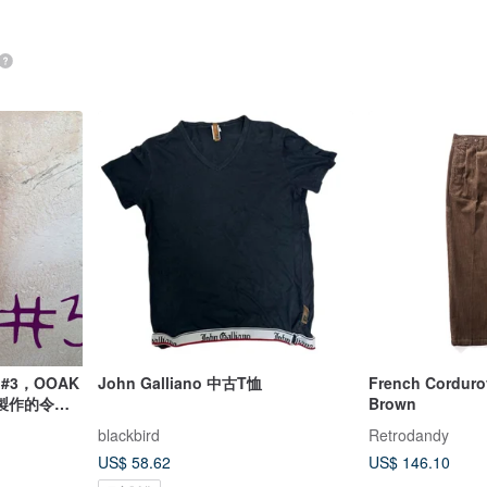
#3，OOAK
John Galliano 中古T恤
French Cordur
製作的令人
Brown
blackbird
Retrodandy
US$ 58.62
US$ 146.10