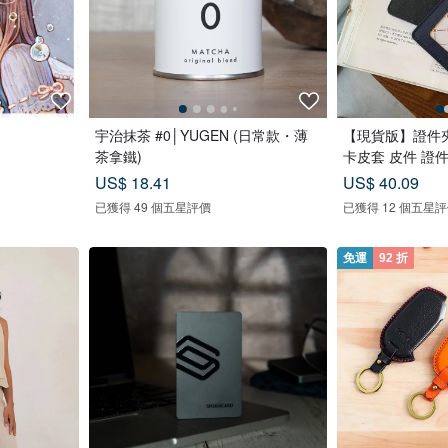
宇治抹茶 #0│YUGEN (日常款・薄
【現貨版】證件夾
茶拿鐵)
卡皮套 皮件 證
US$ 18.41
US$ 40.09
已獲得 49 個五星評價
已獲得 12 個五星
免運
92 折