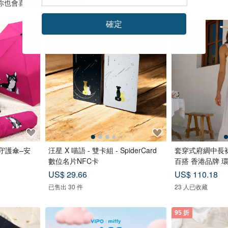
你也會喜歡這些推廣商品
確定
55 折
雨守護傘–安
汪星 X 喵語 - 雙卡組 - SpiderCard
套穿式府綢中長裙
數位名片NFC卡
百搭 香港品牌 
US$ 29.66
US$ 110.18
已售出 30 件
23 人已收藏
95 折