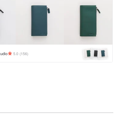
udio
5.0
(156)