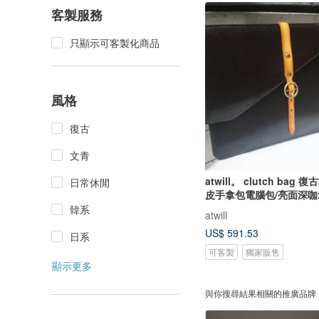
客製服務
只顯示可客製化商品
風格
復古
文青
atwill。 clutch bag
日常休閒
皮手拿包電腦包/亮面深咖
韓系
atwill
US$ 591.53
日系
可客製
獨家販售
顯示更多
與你搜尋結果相關的推廣品牌