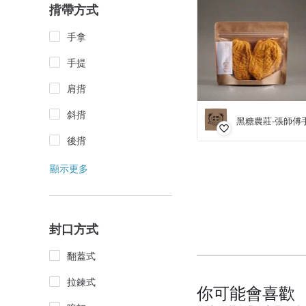
揹帶方式
手拿
手提
肩揹
斜揹
黑糖農莊-張師傅
後揹
顯示更多
封口方式
翻蓋式
拉鍊式
你可能會喜歡