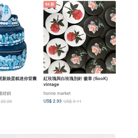
94 折
怪誕屍新娘蛋糕迷你背囊
紅玫瑰與白玫瑰別針 徽章 (SooK)
vintage
 授權經銷
honne market
US$ 2.93
122.26
US$ 3.11