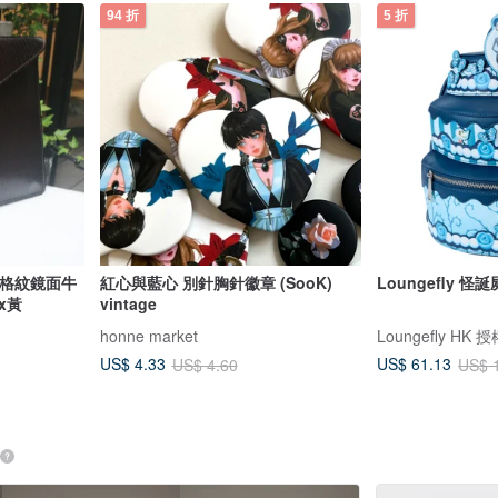
94 折
5 折
 復古格紋鏡面牛
紅心與藍心 別針胸針徽章 (SooK)
Loungefly 
x黃
vintage
honne market
Loungefly HK
US$ 4.33
US$ 61.13
US$ 4.60
US$ 