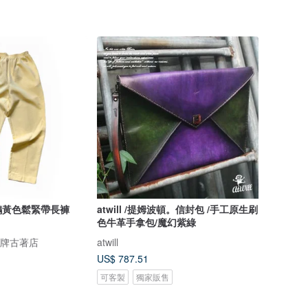
鵝黃色鬆緊帶長褲
atwill /提姆波頓。信封包 /手工原生刷
色牛革手拿包/魔幻紫綠
愛頭牌古著店
atwill
US$ 787.51
可客製
獨家販售