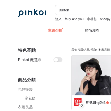
短夾
fairy and you
水桶包
snoopy
主題企劃
時尚潮流
特色亮點
與你搜尋結果相關的推廣品牌
Pinkoi 嚴選
商品分類
包包提袋
日常包款
EYEJINg愛鏡
衣著良品