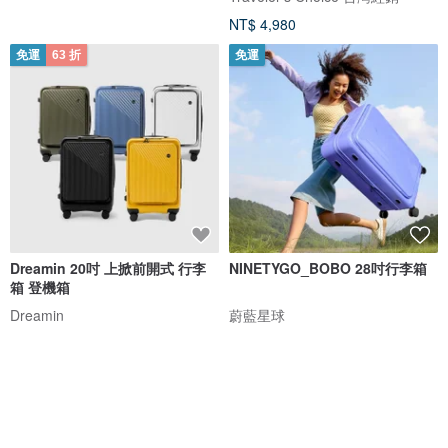
NT$ 4,980
免運
63 折
免運
Dreamin 20吋 上掀前開式 行李
NINETYGO_BOBO 28吋行李箱
箱 登機箱
Dreamin
蔚藍星球
NT$ 3,680
NT$ 5,800
NT$ 6,280
可客製
免運
72 折
免運
7 折