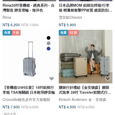
Rima20吋登機箱 - 經典系列 - 台
日本品牌MOM 鋁框拉桿箱/行李
灣製造 靜音滑輪 - 海洋色
箱 輕量耐衝擊PP材質 鏡面防刮
鋁框
Rima
雪菲歐Cheviot
NT$ 6,200
NT$ 7,500
NT$ 5,900
免運
8 折
免運
52 折
【登機箱/24H出貨】18吋鋁框行
贈旅行好禮組【金安德森】腳踩
李箱 TSA海關鎖 日本耐用靜音輪
式煞車 28吋 Traveler前開式行李
箱
Crocodile鱷魚皮件官方旗艦館
Kinloch Anderson 金・安德森
NT$ 7,600
NT$ 9,500
NT$ 4,500
NT$ 8,580
綠色友善