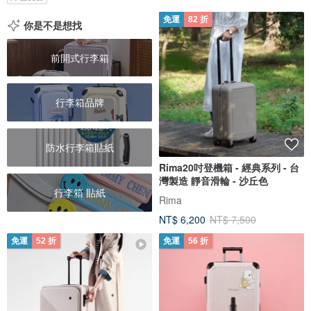
免運
82 折
你是不是想找
前開式行李箱
行李箱品牌
防水行李箱貼紙
Rima20吋登機箱 - 經典系列 - 台
灣製造 靜音滑輪 - 沙丘色
行李箱 貼紙
Rima
NT$ 6,200
NT$ 7,500
免運
52 折
免運
56 折