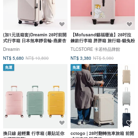
(加1元送箱套)Dreamin 28吋前開
【Mofusand貓福珊迪】28吋拉
式行李箱 日本煞車靜音輪-燕麥杏
鍊款行李箱 胖胖箱 旅行箱-貓兔粉
Dreamin
TLCSTORE 卡若特品牌館
NT$ 5,680
NT$ 10,800
NT$ 3,380
NT$ 5,980
免運
免運
換日線 超輕量 行李箱 (最貼近你
cctogo | 28吋翻轉煞車旅箱 前開