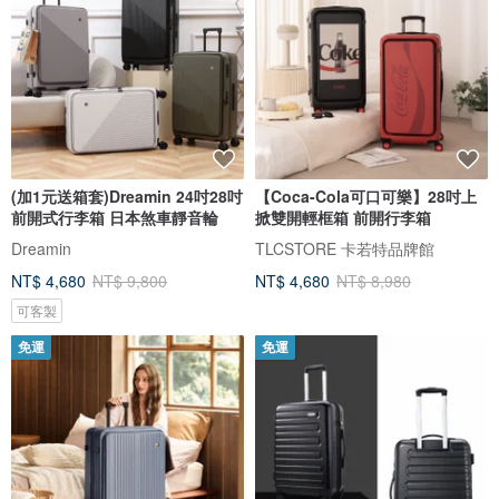
(加1元送箱套)Dreamin 24吋28吋
【Coca-Cola可口可樂】28吋上
前開式行李箱 日本煞車靜音輪
掀雙開輕框箱 前開行李箱
Dreamin
TLCSTORE 卡若特品牌館
NT$ 4,680
NT$ 9,800
NT$ 4,680
NT$ 8,980
可客製
免運
免運