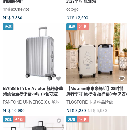
的國際視野)
式行李箱 託運箱
雪菲歐Cheviot
cctogo
NT$ 3,380
NT$ 12,900
免運
免運
54 折
SWISS STYLE-Aviator 極緻奢華
【Moomin嚕嚕米姆明】28吋胖
鋁鎂合金行李箱29吋 (3色可選)
胖行李箱 旅行箱 拉桿箱(2年保固)
PANTONE UNIVERSE X 8 號箱
TLCSTORE 卡若特品牌館
NT$ 10,900
NT$ 3,280
NT$ 5,980
免運
47 折
免運
52 折