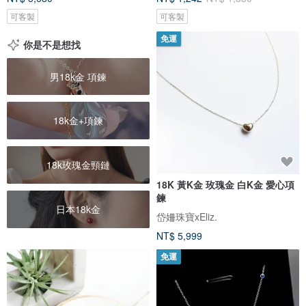
可客製
可客製
免運
你是不是想找
男18k金 項鍊
18k金+項鍊
18k玫瑰金頸鏈
18K 黃K金 玫瑰金 白K金 愛心項
鍊
日本18k金
岱姍珠寶xEliz.
NT$ 5,999
免運