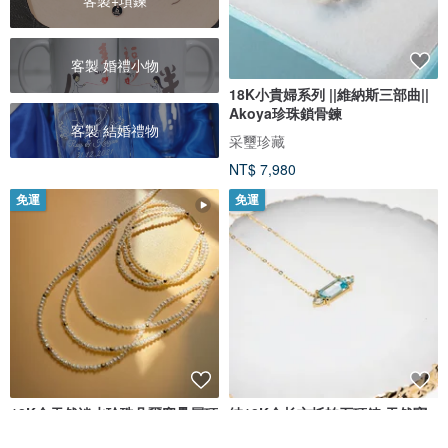
客製+項鍊
客製 婚禮小物
18K小貴婦系列 ||維納斯三部曲||
Akoya珍珠鎖骨鍊
客製 結婚禮物
采璽珍藏
NT$ 7,980
免運
免運
18K金天然淡水珍珠凡爾賽疊層項
純18K金长方托帕石項鍊 天然寶
鍊手鍊組 獨立原創 新年情人節禮
石項鍊 客製化設計訂製 P050