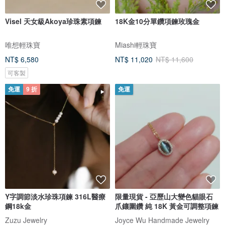
Visel 天女級Akoya珍珠素項鍊
18K金10分單鑽項鍊玫瑰金
唯想輕珠寶
Miashi輕珠寶
NT$ 6,580
NT$ 11,020
NT$ 11,600
可客製
免運
9 折
免運
Y字調節淡水珍珠項鍊 316L醫療
限量現貨 - 亞歷山大變色貓眼石
鋼18k金
爪鑲圍鑽 純 18K 黃金可調整項鍊
Zuzu Jewelry
Joyce Wu Handmade Jewelry