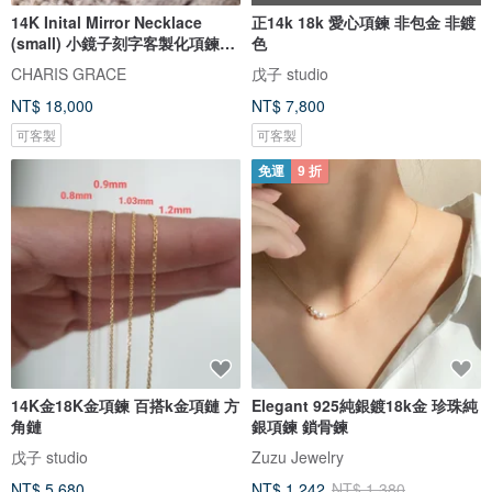
14K Inital Mirror Necklace
正14k 18k 愛心項鍊 非包金 非鍍
(small) 小鏡子刻字客製化項鍊
色
(小)
CHARIS GRACE
戊子 studio
NT$ 18,000
NT$ 7,800
可客製
可客製
免運
9 折
14K金18K金項鍊 百搭k金項鏈 方
Elegant 925純銀鍍18k金 珍珠純
角鏈
銀項鍊 鎖骨鍊
戊子 studio
Zuzu Jewelry
NT$ 5,680
NT$ 1,242
NT$ 1,380