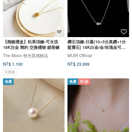
【精緻禮盒】松果項鍊-可水洗
鑽石項鍊-日暮(10+3分真鑽+1分
18K注金 簡約 交換禮物 鎖骨鍊
藍寶石) 18K白金/金/玫瑰金可選
擇
The Moon 牧光質感飾品
MUIR Official
NT$ 1,100
NT$ 23,999
可客製
免運
免運
95 折