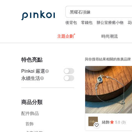
後背包
零錢包
辦公室療癒小物
花
主題企劃
時尚潮流
特色亮點
與你搜尋結果相關的推廣品牌
Pinkoi 嚴選
永續生活
商品分類
配件飾品
緒飾
5.0
(3)
首飾