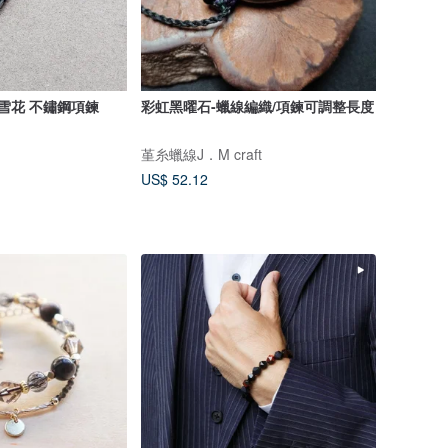
 雪花 不鏽鋼項鍊
彩虹黑曜石-蠟線編織/項鍊可調整長度
堇糸蠟線J．M craft
US$ 52.12