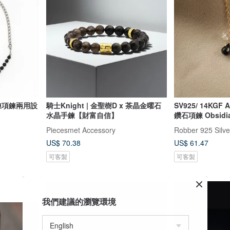
手鍊項鍊兩用設
騎士Knight | 金聖樹D x 茶晶金曜石
SV925/ 14KG
水晶手鍊【財富自信】
鑽石項鍊 Obsidia
Piecesmet Accessory
Robber 925 S
US$ 70.38
US$ 61.47
可客製
可客製
我們建議的瀏覽環境