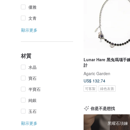
優雅
文青
顯示更多
材質
Lunar Hare 黑兔瑪瑙
計
水晶
Agaric Garden
寶石
US$ 132.74
可客製
綠色友善
半寶石
純銀
你是不是想找
玉石
顯示更多
黑曜石項鍊