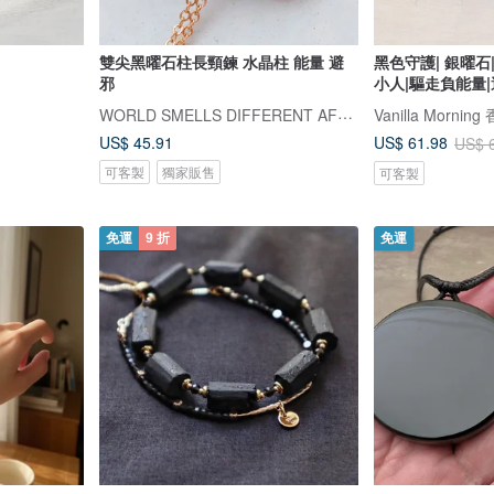
雙尖黑曜石柱長頸鍊 水晶柱 能量 避
黑色守護| 銀曜石
邪
小人|驅走負能量
WORLD SMELLS DIFFERENT AFTERITRAINS
Vanilla Morni
US$ 45.91
US$ 61.98
US$ 
可客製
獨家販售
可客製
免運
9 折
免運