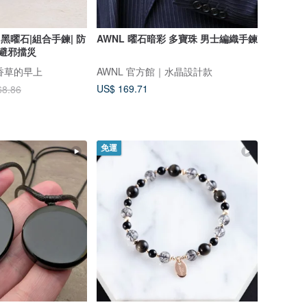
|黑曜石|組合手鍊| 防
AWNL 曜石暗彩 多寶珠 男士編織手鍊
|避邪擋災
ng 香草的早上
AWNL 官方館｜水晶設計款
US$ 169.71
68.86
免運