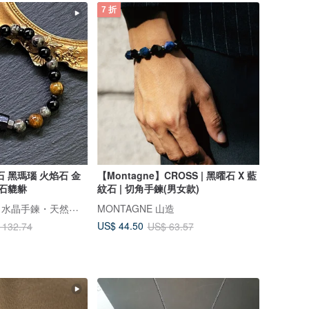
7 折
 黑瑪瑙 火焰石 金
【Montagne】CROSS | 黑曜石 X 藍
焰石貔貅
紋石 | 切角手鍊(男女款)
Fitter Handmade 水晶手鍊・天然礦石
MONTAGNE 山造
US$ 44.50
 132.74
US$ 63.57