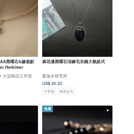
F AAA黑曜石&赫基默
麻花邊黑曜石項鍊毛衣鏈大氣款式
n Herkimer
ilver 大盜飾品工作室
愛迪生研究所
US$ 40.22
可客製
獨家販售
免運