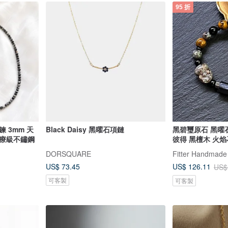
95 折
 3mm 天
Black Daisy 黑曜石項鏈
黑碧璽原石 黑曜石
 醫療級不鏽鋼
彼得 黑檀木 火
DORSQUARE
US$ 73.45
US$ 126.11
US$
可客製
可客製