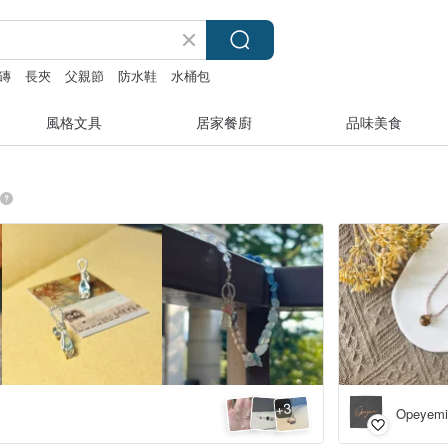
磚
長夾
父親節
防水鞋
水桶包
風格文具
居家餐廚
品味美食
3
+
Opeye