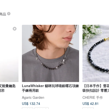
 商品
艾能量鑰匙
LunaWhisker 貓咪玩球喵銀曜石項鍊
【日本手作】雪花
避邪
手鍊兩用款
吸快扣設計 零壓
Agaric Garden
CHERIE 手作
US$ 132.74
US$ 42.81