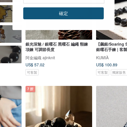
確定
銀光深魅 / 銀曜石 黑曜石 編繩 頸鍊
【飆銀/Soaring
項鍊 可調節長度
銀曜石手鍊 | 客
阿金編織 ajinknit
KUMIÀ
US$ 57.02
US$ 100.89
可客製
可客製
獨家販售
7 折