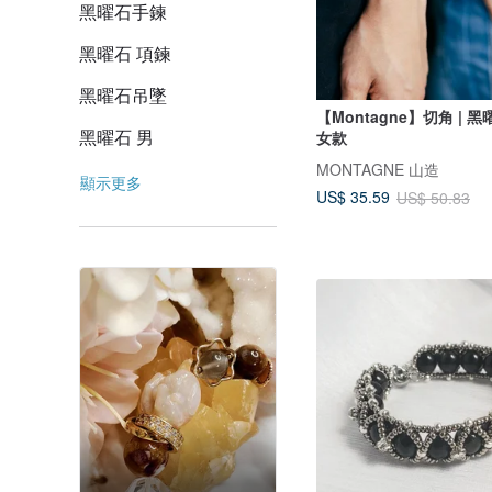
黑曜石手鍊
黑曜石 項鍊
黑曜石吊墜
【Montagne】切角 | 黑
黑曜石 男
女款
MONTAGNE 山造
顯示更多
US$ 35.59
US$ 50.83