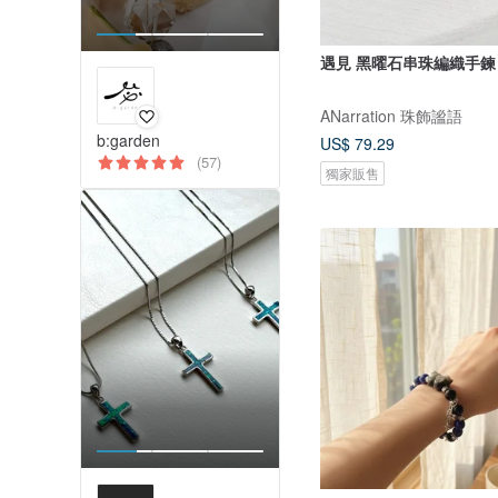
遇見 黑曜石串珠編織手鍊
ANarration 珠飾謐語
b:garden
US$ 79.29
(57)
獨家販售