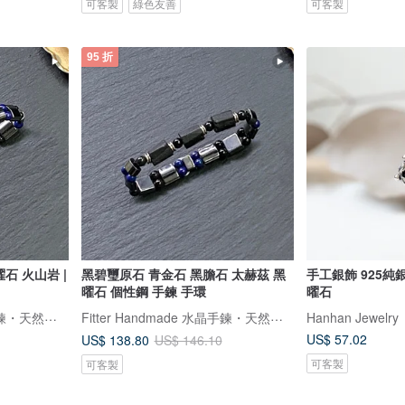
可客製
綠色友善
可客製
95 折
石 火山岩 |
黑碧璽原石 青金石 黑膽石 太赫茲 黑
手工銀飾 925純
曜石 個性鋼 手鍊 手環
曜石
Fitter Handmade 水晶手鍊・天然礦石
Fitter Handmade 水晶手鍊・天然礦石
Hanhan Jewelry
US$ 57.02
US$ 138.80
US$ 146.10
可客製
可客製