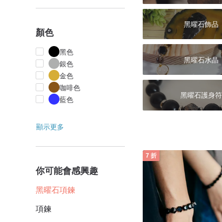
黑曜石飾品
顏色
黑色
黑曜石水晶
銀色
金色
咖啡色
黑曜石護身符
藍色
顯示更多
7 折
你可能會感興趣
黑曜石項鍊
項鍊