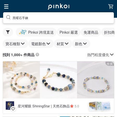
黑曜石手鍊
Pinkoi 跨境直送
Pinkoi 嚴選
免運商品
折扣商
寶石種類
電鍍顏色
材質
顏色
熱門程度優先
找到 1,000+ 件商品
推廣
星河耀眼 ShiningStar | 天然石飾品
5.0