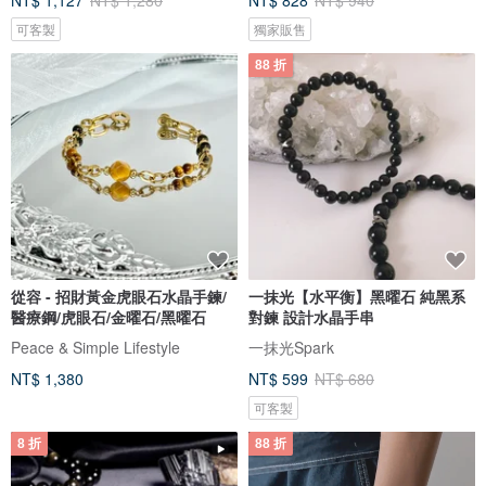
NT$ 1,127
NT$ 1,280
NT$ 828
NT$ 940
可客製
獨家販售
88 折
從容 - 招財黃金虎眼石水晶手鍊/
一抹光【水平衡】黑曜石 純黑系
醫療鋼/虎眼石/金曜石/黑曜石
對鍊 設計水晶手串
Peace & Simple Lifestyle
一抹光Spark
NT$ 1,380
NT$ 599
NT$ 680
可客製
8 折
88 折