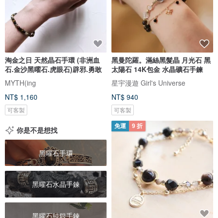
淘金之日 天然晶石手環 (非洲血
黑曼陀羅。滿絲黑髮晶 月光石 黑
石.金沙黑曜石.虎眼石)辟邪.勇敢
太陽石 14K包金 水晶礦石手鍊
MYTH(ing
星宇漫遊 Girl's Universe
NT$ 1,160
NT$ 940
可客製
可客製
免運
9 折
你是不是想找
黑曜石手環
黑曜石水晶手鍊
黑曜石純銀手鍊