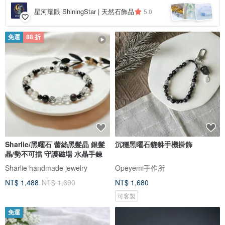
星河耀眼 ShiningStar | 天然石飾品
5.0
免運
88 折
Sharlie/黑曜石 蕾絲黑髮晶 銀髮
沉穩黑曜石貔貅手機掛飾
晶/勢不可擋 守護磁場 水晶手鍊
Sharlie handmade jewelry
Opeyemi手作所
NT$ 1,488
NT$ 1,690
NT$ 1,680
可客製
免運