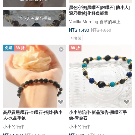
黑色守護|黑曜石|銀曜石| 防小人|
避邪擋煞|化解負能量
防小人黑曜石手鍊
Vanilla Morning 香草的早上
NT$ 1,493
NT$ 1,658
可客製
免運
88 折
88 折
高品質黑曜石-金曜石-招財-防小
小小的陪伴-新品預告-黑曜石手
人-水晶手鍊
鍊-青金石
小小的陪伴
小小的陪伴