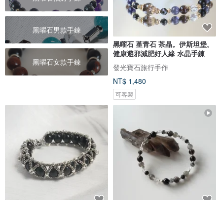
黑曜石男款手鍊
黑曜石 堇青石 茶晶。伊斯坦堡。
健康避邪減肥好人緣 水晶手鍊
黑曜石女款手鍊
發光寶石旅行手作
NT$ 1,480
可客製
遇見 黑曜石串珠編織手鍊
Ash Moon/黑碧璽 銀曜石 黑月光