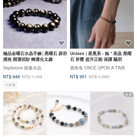
極品金曜石水晶手鍊│黑曜石 辟邪
Unisex | 星冕系 - 蝕 * 茶晶 黑曜
擋煞 開運招財 轉運化太歲
石 舒壓 提升正能 保護 驅邪
Septetone 能量水晶
鹿角兔 ONCE UPON A TIME
NT$ 948
NT$ 1,184
NT$ 951
NT$ 1,080
可客製
推廣