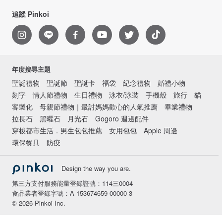
追蹤 Pinkoi
年度搜尋主題
聖誕禮物
聖誕節
聖誕卡
福袋
紀念禮物
婚禮小物
刻字
情人節禮物
生日禮物
泳衣/泳裝
手機殼
旅行
貓
客製化
母親節禮物｜最討媽媽歡心的人氣推薦
畢業禮物
拉長石
黑曜石
月光石
Gogoro 週邊配件
穿梭都市生活．男生包包推薦
女用包包
Apple 周邊
環保餐具
防疫
Design the way you are.
第三方支付服務能量登錄證號：114三0004
食品業者登錄字號：A-153674659-00000-3
© 2026 Pinkoi Inc.