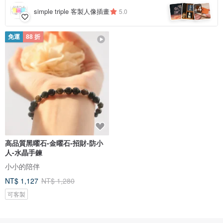
4
+
simple triple 客製人像插畫
5.0
免運
88 折
高品質黑曜石-金曜石-招財-防小
人-水晶手鍊
小小的陪伴
NT$ 1,127
NT$ 1,280
可客製