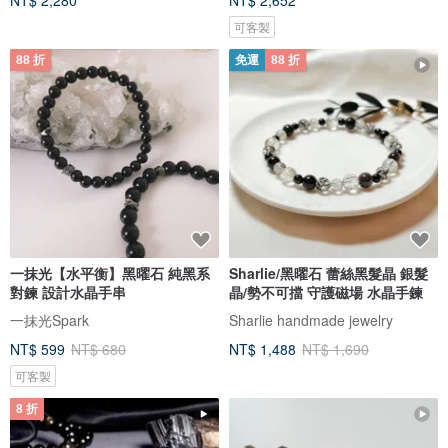
NT$ 2,280
NT$ 2,652
可客製
88 折
免運
88 折
一抹光【水平衡】黑曜石 純黑系
Sharlie/黑曜石 蕾絲黑髮晶 銀髮
對鍊 設計水晶手串
晶/勢不可擋 守護磁場 水晶手鍊
一抹光Spark
Sharlie handmade jewelry
NT$ 599
NT$ 680
NT$ 1,488
NT$ 1,690
可客製
8 折