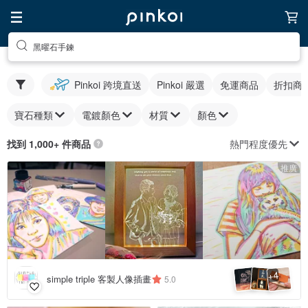
黑曜石手鍊
Pinkoi 跨境直送
Pinkoi 嚴選
免運商品
折扣商
寶石種類
電鍍顏色
材質
顏色
熱門程度優先
找到 1,000+ 件商品
推廣
4
+
simple triple 客製人像插畫
5.0