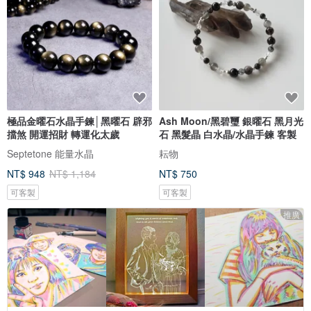
極品金曜石水晶手鍊│黑曜石 辟邪
Ash Moon/黑碧璽 銀曜石 黑月光
擋煞 開運招財 轉運化太歲
石 黑髮晶 白水晶/水晶手鍊 客製
Septetone 能量水晶
耘物
NT$ 948
NT$ 1,184
NT$ 750
可客製
可客製
推廣