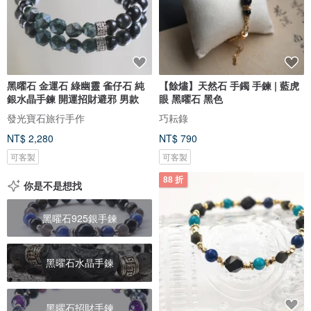
黑曜石 金運石 綠幽靈 雀仔石 純
【餘燼】天然石 手鐲 手鍊 | 藍虎
銀水晶手鍊 開運招財避邪 男款
眼 黑曜石 黑色
發光寶石旅行手作
巧耘錄
NT$ 2,280
NT$ 790
可客製
可客製
88 折
你是不是想找
黑曜石925銀手鍊
黑曜石水晶手鍊
黑曜石招財手鍊