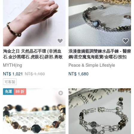
淘金之日 天然晶石手環 (非洲血
浪漫傲嬌藍調雙鍊水晶手鍊 - 醫療
石.金沙黑曜石.虎眼石)辟邪.勇敢
鋼/星空魔鬼海藍寶/金曜石/按扣
MYTH(ing
Peace & Simple Lifestyle
NT$ 1,021
NT$ 1,160
NT$ 1,680
可客製
免運
88 折