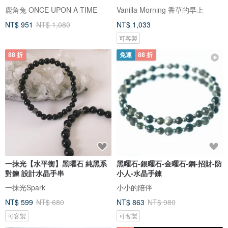
鹿角兔 ONCE UPON A TIME
Vanilla Morning 香草的早上
NT$ 951
NT$ 1,080
NT$ 1,033
可客製
88 折
免運
88 折
一抹光【水平衡】黑曜石 純黑系
黑曜石-銀曜石-金曜石-鋼-招財-防
對鍊 設計水晶手串
小人-水晶手鍊
一抹光Spark
小小的陪伴
NT$ 599
NT$ 680
NT$ 863
NT$ 980
可客製
可客製