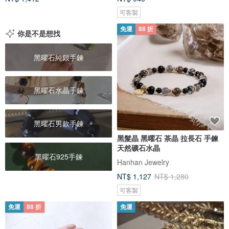
可客製
免運
88 折
你是不是想找
黑曜石純銀手鍊
黑曜石水晶手鍊
黑曜石男款手鍊
黑髮晶 黑曜石 茶晶 拉長石 手鍊
天然礦石水晶
黑曜石925手鍊
Hanhan Jewelry
NT$ 1,127
NT$ 1,280
可客製
免運
88 折
免運