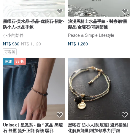
黑曜石-黃水晶-茶晶-虎眼石-招財-
浪漫黑騎士水晶手鍊 - 醫療鋼/黑
防小人-水晶手鍊
髮晶/金曜石/可調節鍊
小小的陪伴
Peace & Simple Lifestyle
NT$ 986
NT$ 1,120
NT$ 1,280
可客製
免運
88 折
Unisex | 星冕系 - 蝕 * 茶晶 黑曜
黑曜石|防小人|防厄運| 避邪擋煞|
石 舒壓 提升正能 保護 驅邪
化解負能量|增加領導力|手鏈