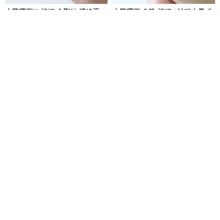
小黑曜石*3 極細 金剛結 蠟線手
小黑曜石 金珠 極細 / 神秘力量 生
環/避邪 神秘力量 不再哭泣的寶石
活中的守護石 不再哭泣的寶石
musubi結び/結緣手環祈願幸運繩。接單製作，下訂前請先詳閱賣場公告欄
musubi結び/結緣手環祈願幸運繩。接單製作，下訂前請先詳閱賣場公告欄
NT$ 580
NT$ 580
免運
88 折
【糖漬】極細方糖手鍊-多種水晶
魔鬼海藍寶 拉長石 黑曜石 手鍊
可選
天然礦石水晶
SIO Crystal希奧水晶
Hanhan Jewelry
NT$ 990
NT$ 1,039
NT$ 1,180
可客製