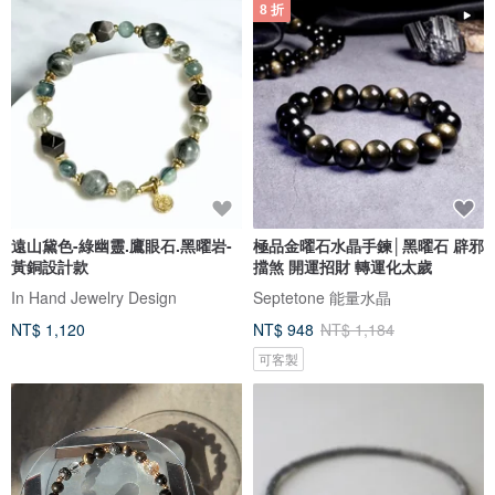
8 折
遠山黛色-綠幽靈.鷹眼石.黑曜岩-
極品金曜石水晶手鍊│黑曜石 辟邪
黃銅設計款
擋煞 開運招財 轉運化太歲
In Hand Jewelry Design
Septetone 能量水晶
NT$ 1,120
NT$ 948
NT$ 1,184
可客製