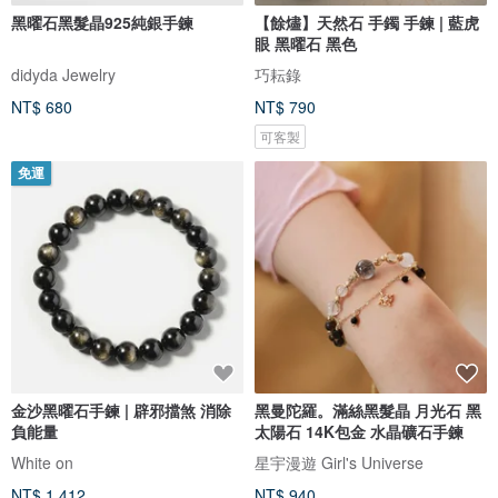
黑曜石黑髮晶925純銀手鍊
【餘燼】天然石 手鐲 手鍊 | 藍虎
眼 黑曜石 黑色
didyda Jewelry
巧耘錄
NT$ 680
NT$ 790
可客製
免運
金沙黑曜石手鍊 | 辟邪擋煞 消除
黑曼陀羅。滿絲黑髮晶 月光石 黑
負能量
太陽石 14K包金 水晶礦石手鍊
White on
星宇漫遊 Girl's Universe
NT$ 1,412
NT$ 940