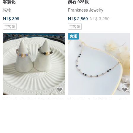
客製化
鑽石 925銀
耘物
Frankness Jewelry
NT$ 399
NT$ 2,860
NT$ 3,250
可客製
可客製
免運
珍珠與天然石彈性戒 黑曜石 橙月
冰種黑曜石 + 黑尖晶石 x 14KGF
光 閃光石 黃鐵礦 14K包金雪花片
手鍊
鯨象手作 Jing-Siang Handmade Jewelry
貓のShop 手作飾品
NT$ 390
NT$ 1,190
可客製
獨家販售