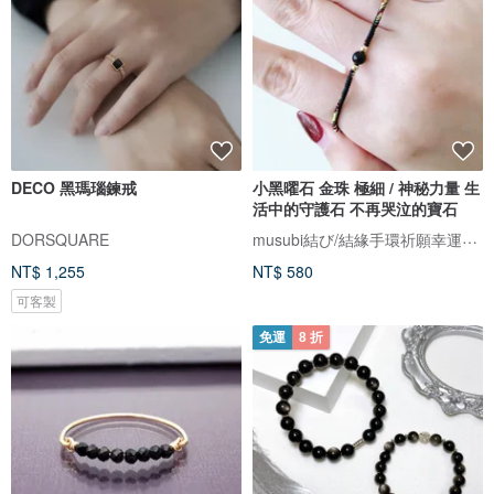
DECO 黑瑪瑙鍊戒
小黑曜石 金珠 極細 / 神秘力量 生
活中的守護石 不再哭泣的寶石
musubi結び/結緣手環祈願幸運繩。接單製作，下訂前請先詳閱賣場公告欄
DORSQUARE
NT$ 1,255
NT$ 580
可客製
免運
8 折