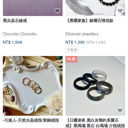
黑尖晶石線戒
【黑曜家族】銀曜石情侶款
Chocotto Chocotto
Ethereal Jewellery
NT$ 1,508
NT$ 1,395
NT$ 1,743
可客製
88 折
-引路人-天然水晶戒指/黃銅戒指
【日霧凌夜 黑白灰簡約系寶石
戒】黑瑪瑙 黑石 白瑪瑙 介指戒指