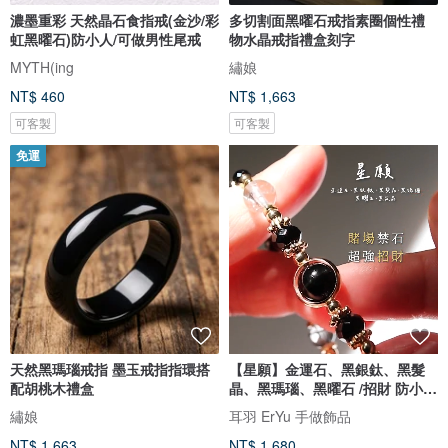
濃墨重彩 天然晶石食指戒(金沙/彩
多切割面黑曜石戒指素圈個性禮
虹黑曜石)防小人/可做男性尾戒
物水晶戒指禮盒刻字
MYTH(ing
繡娘
NT$ 460
NT$ 1,663
可客製
可客製
免運
天然黑瑪瑙戒指 墨玉戒指指環搭
【星願】金運石、黑銀鈦、黑髮
配胡桃木禮盒
晶、黑瑪瑙、黑曜石 /招財 防小
人/
繡娘
耳羽 ErYu 手做飾品
NT$ 1,663
NT$ 1,680