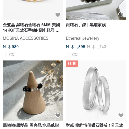
金髮晶 黑曜石金曜石 6MM 美國
銀曜石手錬 | 黑曜家族
14KGF天然石手鍊I招財 辟邪 防
小人
MOSINA ACCESSORIES
Ethereal Jewellery
NT$ 980
NT$ 1,395
NT$ 1,743
可客製
可客製
88 折
黑嚕嚕/黑髮晶 黑尖晶/水晶戒指
對戒 簡約情侶鑽石對戒 1分天然