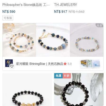
Philosopher's Stone鍊晶術 工作室
TH JEWELERY
NT$ 590
NT$ 917
NT$ 1,042
可客製
推廣
星河耀眼 ShiningStar | 天然石飾品
5.0
免運
8 折