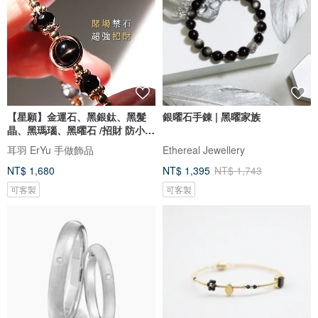
【星願】金運石、黑銀鈦、黑髮
銀曜石手錬 | 黑曜家族
晶、黑瑪瑙、黑曜石 /招財 防小
人/
耳羽 ErYu 手做飾品
Ethereal Jewellery
NT$ 1,680
NT$ 1,395
NT$ 1,743
可客製
可客製