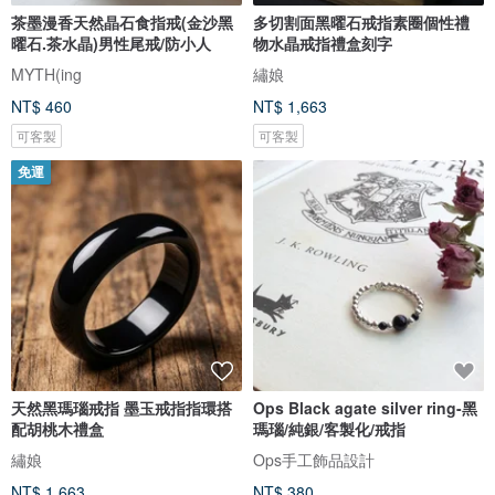
茶墨漫香天然晶石食指戒(金沙黑
多切割面黑曜石戒指素圈個性禮
曜石.茶水晶)男性尾戒/防小人
物水晶戒指禮盒刻字
MYTH(ing
繡娘
NT$ 460
NT$ 1,663
可客製
可客製
免運
天然黑瑪瑙戒指 墨玉戒指指環搭
Ops Black agate silver ring-黑
配胡桃木禮盒
瑪瑙/純銀/客製化/戒指
繡娘
Ops手工飾品設計
NT$ 1,663
NT$ 380