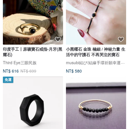
印度手工丨原礦寶石戒指-月牙(黑
小黑曜石 金珠 極細 / 神秘力量 生
耀石)
活中的守護石 不再哭泣的寶石
musubi結び/結緣手環祈願幸運繩。接單製作，下訂前請先詳閱賣場公告欄
Third Eye三眼民族
NT$ 616
NT$ 699
NT$ 580
免運