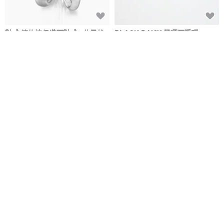
對戒 簡約情侶鑽石對戒 1分天然
BLACK DAISY 黑曜石手環
鑽石 925銀
Frankness Jewelry
DORSQUARE
NT$ 3,250
NT$ 2,652
可客製
可客製
免運
黑曜石戒指
【銅色方解石黑曜石】銀飾925戒
指 可電鍍 【訂製生產】S-056