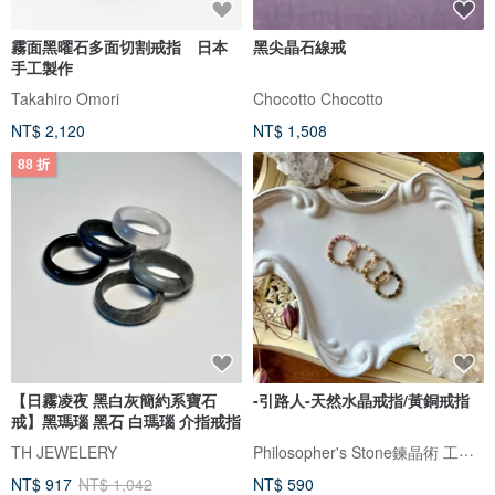
霧面黑曜石多面切割戒指 日本
黑尖晶石線戒
手工製作
Takahiro Omori
Chocotto Chocotto
NT$ 2,120
NT$ 1,508
88 折
【日霧凌夜 黑白灰簡約系寶石
-引路人-天然水晶戒指/黃銅戒指
戒】黑瑪瑙 黑石 白瑪瑙 介指戒指
Philosopher's Stone鍊晶術 工作室
TH JEWELERY
NT$ 917
NT$ 1,042
NT$ 590