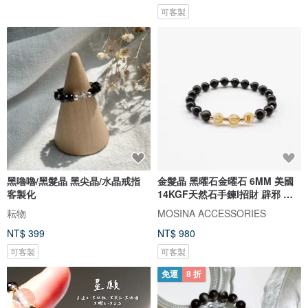
可客製
黑嚕嚕/黑髮晶 黑尖晶/水晶戒指
金髮晶 黑曜石金曜石 6MM 美國
客製化
14KGF天然石手鍊I招財 辟邪 防
小人
耘物
MOSINA ACCESSORIES
NT$ 399
NT$ 980
可客製
可客製
免運
8 折