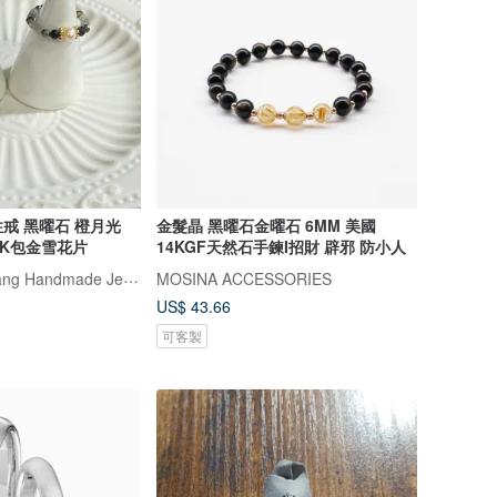
戒 黑曜石 橙月光
金髮晶 黑曜石金曜石 6MM 美國
4K包金雪花片
14KGF天然石手鍊I招財 辟邪 防小人
鯨象手作 Jing-Siang Handmade Jewelry
MOSINA ACCESSORIES
US$ 43.66
可客製