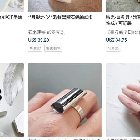
曜石 + 黑尖晶石 x 14KGF手鍊
**月影之心** 彩虹黑曜石銅編戒指
時光-白母貝 / 海
性戒 / 可訂製
石來運轉 貳零壹柒
【祖母綠了Emera
US$ 39.20
US$ 34.75
可客製
獨家販售
可客製