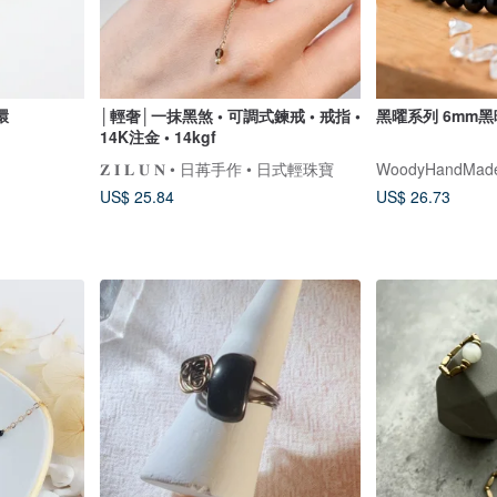
環
│輕奢│一抹黑煞 • 可調式鍊戒 • 戒指 •
黑曜系列 6mm
14K注金 • 14kgf
𝐙 𝐈 𝐋 𝐔 𝐍 • 日苒手作 • 日式輕珠寶
WoodyHandMad
US$ 25.84
US$ 26.73