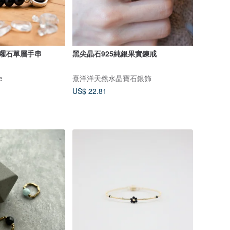
黑曜石單層手串
黑尖晶石925純銀果實鍊戒
e
熹洋洋天然水晶寶石銀飾
US$ 22.81