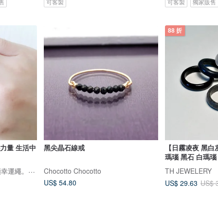
售
可客製
可客製
獨家販售
88 折
秘力量 生活中
黑尖晶石線戒
【日霧凌夜 黑白
瑪瑙 黑石 白瑪瑙
musubi結び/結緣手環祈願幸運繩。接單製作，下訂前請先詳閱賣場公告欄
Chocotto Chocotto
TH JEWELERY
US$ 54.80
US$ 29.63
US$ 