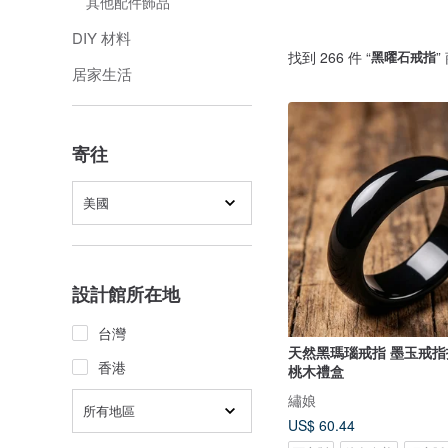
其他配件飾品
DIY 材料
找到 266 件 “
黑曜石戒指
”
居家生活
寄往
美國
設計館所在地
台灣
天然黑瑪瑙戒指 墨玉戒
香港
桃木禮盒
繡娘
所有地區
US$ 60.44