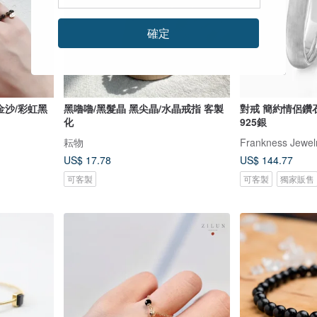
確定
金沙/彩虹黑
黑嚕嚕/黑髮晶 黑尖晶/水晶戒指 客製
對戒 簡約情侶鑽
化
925銀
耘物
Frankness Jewel
US$ 17.78
US$ 144.77
可客製
可客製
獨家販售