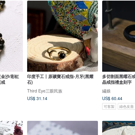
(金沙/彩虹
印度手工丨原礦寶石戒指-月牙(黑耀
多切割面黑曜石
尾戒
石)
晶戒指禮盒刻字
Third Eye三眼民族
繡娘
US$ 31.14
US$ 60.44
可客製
綠色友善