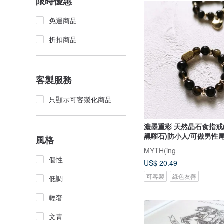
限時優惠
免運商品
折扣商品
客製服務
只顯示可客製化商品
濃墨重彩 天然晶石食指戒
黑曜石)防小人/可做男性
風格
MYTH(ing
個性
US$ 20.49
可客製
綠色友善
低調
輕奢
文青