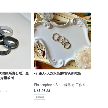
灰簡約系寶石戒】黑
-引路人-天然水晶戒指/黃銅戒指
 介指戒指
Philosopher's Stone鍊晶術 工作室
US$ 26.28
33.67
可客製