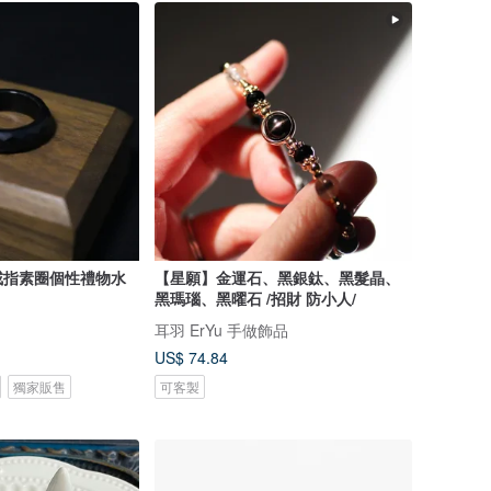
戒指素圈個性禮物水
【星願】金運石、黑銀鈦、黑髮晶、
黑瑪瑙、黑曜石 /招財 防小人/
耳羽 ErYu 手做飾品
US$ 74.84
獨家販售
可客製