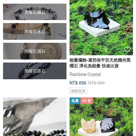
黑曜石礦石
黑曜石水晶
黑曜石寶石
能量擺飾-避邪保平安天然幾何黑
曜石 淨化負能量 快速出貨
黑曜石原石
Rainbow Crystal
NT$ 656
NT$ 690
獨家販售
免運
95 折