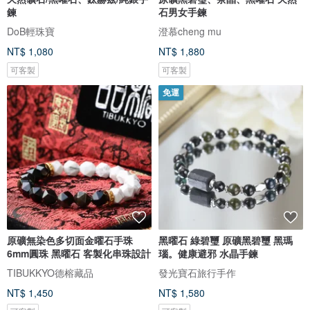
鍊
石男女手鍊
DoB輕珠寶
澄慕cheng mu
NT$ 1,080
NT$ 1,880
可客製
可客製
免運
原礦無染色多切面金曜石手珠
黑曜石 綠碧璽 原礦黑碧璽 黑瑪
6mm圓珠 黑曜石 客製化串珠設計
瑙。健康避邪 水晶手鍊
TIBUKKYO德榕藏品
發光寶石旅行手作
NT$ 1,450
NT$ 1,580