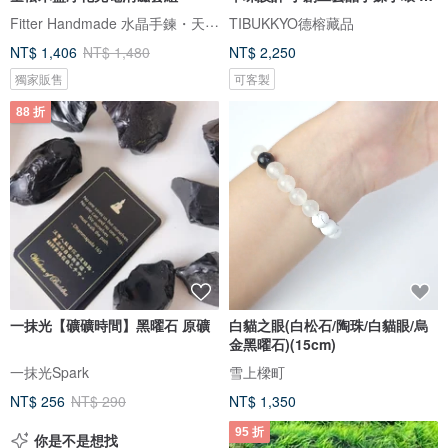
品
Fitter Handmade 水晶手鍊・天然礦石
TIBUKKYO德榕藏品
NT$ 1,406
NT$ 1,480
NT$ 2,250
獨家販售
可客製
88 折
一抹光【礦礦時間】黑曜石 原礦
白貓之眼(白松石/陶珠/白貓眼/烏
金黑曜石)(15cm)
一抹光Spark
雪上樑町
NT$ 256
NT$ 290
NT$ 1,350
95 折
你是不是想找