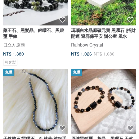
藥王石、黑髮晶、銀曜石、黑碧
瑪瑙白水晶原礦元寶 黑曜石 |招財
璽 手鍊
開運 避邪保平安 辦公室 風水
日立方原礦
Rainbow Crystal
NT$ 1,380
NT$ 1,026
NT$ 1,080
可客製
免運
免運
天然礦石/黑曜石、鈦赫茲/純銀手
原礦黑碧璽、茶晶、黑曜石 天然