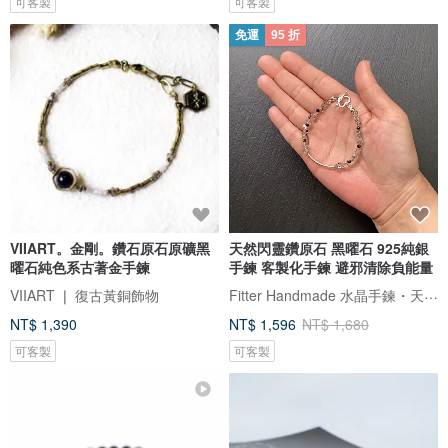
可客製
可客製
免運
95 折
VIIART。金剛。鑽石原石原礦黑
天然閃靈鑽原石 黑曜石 925純銀
曜石純色系古著金手鍊
手鍊 客製化手鍊 避邪清除負能量
Fitter Handmade 水晶手鍊・天然礦石
VIIART ❘ 復古黃銅飾物
NT$ 1,390
NT$ 1,596
NT$ 1,680
可客製
可客製