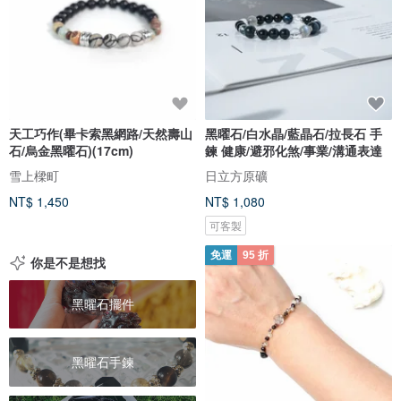
天工巧作(畢卡索黑網路/天然壽山
黑曜石/白水晶/藍晶石/拉長石 手
石/烏金黑曜石)(17cm)
鍊 健康/避邪化煞/事業/溝通表達
雪上樑町
日立方原礦
NT$ 1,450
NT$ 1,080
可客製
免運
95 折
你是不是想找
黑曜石擺件
黑曜石手鍊