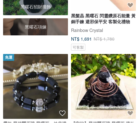
黑曜石招財擺飾
黑髮晶 黑曜石 閃靈鑽原石能量 黃
銅手鍊 避邪保平安 客製化禮物
黑曜石項鍊
Rainbow Crystal
NT$ 1,691
NT$ 1,780
可客製
免運
霸氣 黑碧璽原礦 黑曜石。健康避
【宇能】黑碧璽原礦,黑曜石,避煞,
邪 招財事業 男款純銀水晶手鍊
負能轉換
發光寶石旅行手作
OmniOrgoneArt