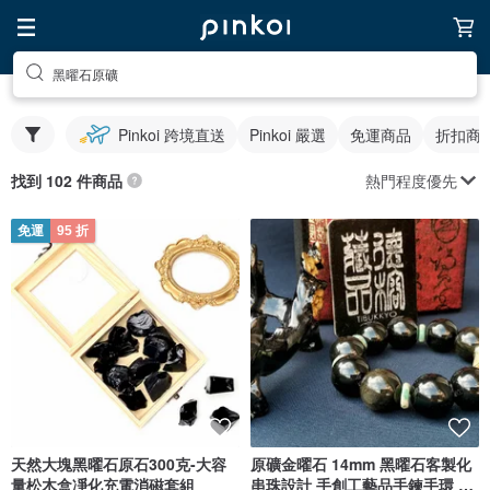
黑曜石原礦
Pinkoi 跨境直送
Pinkoi 嚴選
免運商品
折扣商
熱門程度優先
找到 102 件商品
免運
95 折
天然大塊黑曜石原石300克-大容
原礦金曜石 14mm 黑曜石客製化
量松木盒凈化充電消磁套組
串珠設計 手創工藝品手鍊手環 飾